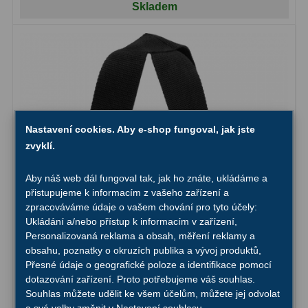
Skladem
OIII
9
Hβ
6
SII
2
Planetární
2
Barevné
66
Nastavení cookies. Aby e-shop fungoval, jak jste
zvyklí.
Barlow čočky
65
Aby náš web dál fungoval tak, jak ho znáte, ukládáme a
Barlow 2x
38
přistupujeme k informacím z vašeho zařízení a
zpracováváme údaje o vašem chování pro tyto účely:
Barlow 3x
12
Ukládání a/nebo přístup k informacím v zařízení,
Personalizovaná reklama a obsah, měření reklamy a
Barlow 4x
3
obsahu, poznatky o okruzích publika a vývoj produktů,
Přesné údaje o geografické poloze a identifikace pomocí
Barlow 5x
8
dotazování zařízení. Proto potřebujeme váš souhlas.
Souhlas můžete udělit ke všem účelům, můžete jej odvolat
Převracecí
4
a své volby změnit v Nastavení souhlasu.