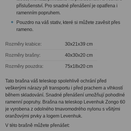
příslušenství. Pro snadné přenášení je opatřena i
Ostatní
1
ramenním popruhem.
Montáže
93
Pouzdro na váš stativ, které si můžete zavěsit přes
rameno.
Azimutální AZ
5
Rozměry krabice:
30x21x39 cm
Paralaktické EQ
19
Rozměry brašny:
40х30х20 cm
Fotografické montáže
5
Rozměry pouzdra:
75х18х20 cm
Stativy a pilíře
3
Tato brašna váš teleskop spolehlivě ochrání před
Objímky
10
veškerými nárazy při transportu i před prachem a vlhkostí
během skladování. Snadné přenášení umožňují pohodlné
Motory a pohony
13
ramenní popruhy. Brašna na teleskop Levenhuk Zongo 60
je vyrobena z odolného tmavomodrého nylonu s všitými
Upínací prvky
13
oranžovými prvky a logem Levenhuk.
Závaží
3
V této brašně můžete přenášet: