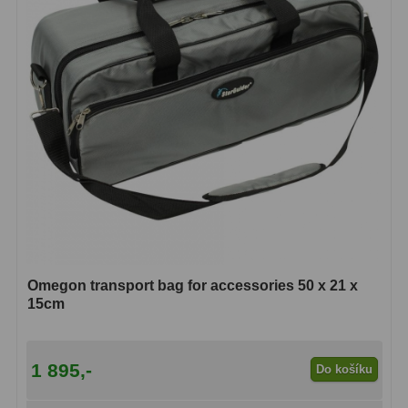
ZOOM
12
ED a Flat Field
12
Měřící, s mřížkou
6
Ostatní
30
Doplňky
1
Filtry
183
Měsíční a Polarizační
23
Omegon transport bag for accessories 50 x 21 x
15cm
Sluneční
44
CLS a UHC
18
1 895,-
Do košíku
Širokopásmové
13