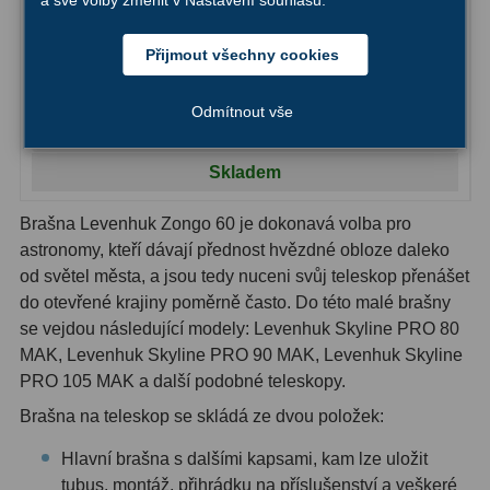
Omegon counterweights transport bag
Hledáčky
28
Přijmout všechny cookies
Optické hledáčky
15
Odmítnout vše
795,-
Do košíku
Red Dot hledáčky
6
Skladem
Sluneční hledáčky
3
Brašna Levenhuk Zongo 60 je dokonavá volba pro
Úchyty a držáky hledáčků
4
astronomy, kteří dávají přednost hvězdné obloze daleko
od světel města, a jsou tedy nuceni svůj teleskop přenášet
Příslušenství
54
do otevřené krajiny poměrně často. Do této malé brašny
se vejdou následující modely: Levenhuk Skyline PRO 80
Redukce 1,25" a 2"
17
MAK, Levenhuk Skyline PRO 90 MAK, Levenhuk Skyline
PRO 105 MAK a další podobné teleskopy.
Svítilny
5
Brašna na teleskop se skládá ze dvou položek:
Čištění
28
Hlavní brašna s dalšími kapsami, kam lze uložit
Binohlavy
3
tubus, montáž, přihrádku na příslušenství a veškeré