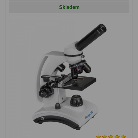
Filtry Clip
5
Skladem
Filtry CCD Hα, OIII
7
Filtrová kola a rámy
16
Rovnače a reduktory
13
Pointace
7
Zaostřovací masky
27
ADC, Tilting
14
Rotátory
34
Komponenty
78
Helical výtahy
11
Okulárové výtahy
44