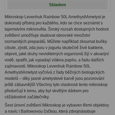
Kamery
3
Skladem
Preparáty
2
Mikroskop Levenhuk Rainbow 50L Amethyst\Ametyst je
dokonalý přístroj pro každého, kdo se chce seznámit s
Sklíčka
8
tajemstvími mikrosvěta. Široký rozsah dostupných hodnot
Mikroskopicke sady
3
zvětšení umožňuje studovat obrovské množství
rozmanitých preparátů. Můžete například zkoumat buňky
Meteostanice
52
cibule, zjistit, zda jsou v jogurtu skutečně živé bakterie,
objevit, jaké druhy neviditelných organismů žijí v akvarijní
Domácí
21
vodě, spatřit, jak vypadají vlákna papíru, a řadu dalších
zajímavostí. Mikroskop Levenhuk Rainbow 50L
Pokročilé
5
Amethyst\Ametyst vyčnívá z řady běžných biologických
modelů – díky jasné ametystové barvě jsou pozorování
Profesionální
9
ještě zábavnější! Všechny tyto vlastnosti tento mikroskop
Čidla
2
předurčují k tomu, aby byl skvělým dárkem pro
ctižádostivé začátečníky.
Teploměry a vlhkoměry
15
Šest úrovní zvětšení Mikroskop je vybaven třemi objektivy
a navíc i Barlowovou čočkou, která zdvojnásobuje
Foto stativy
10