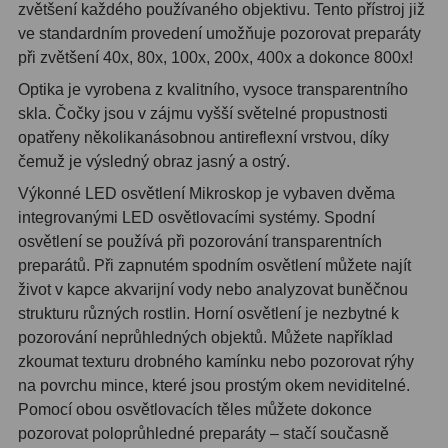
zvětšení každého používaného objektivu. Tento přístroj již
ve standardním provedení umožňuje pozorovat preparáty
Ostatní
179
při zvětšení 40x, 80x, 100x, 200x, 400x a dokonce 800x!
Literatura
11
Optika je vyrobena z kvalitního, vysoce transparentního
skla. Čočky jsou v zájmu vyšší světelné propustnosti
Lupy
69
opatřeny několikanásobnou antireflexní vrstvou, díky
čemuž je výsledný obraz jasný a ostrý.
Dárkové poukazy
29
Výkonné LED osvětlení Mikroskop je vybaven dvěma
Kufry a tašky
64
integrovanými LED osvětlovacími systémy. Spodní
osvětlení se používá při pozorování transparentních
Ostatní
6
preparátů. Při zapnutém spodním osvětlení můžete najít
život v kapce akvarijní vody nebo analyzovat buněčnou
Bazar
11
strukturu různých rostlin. Horní osvětlení je nezbytné k
pozorování neprůhledných objektů. Můžete například
Dalekohledy
8
zkoumat texturu drobného kamínku nebo pozorovat rýhy
na povrchu mince, které jsou prostým okem neviditelné.
Okuláry
1
Pomocí obou osvětlovacích těles můžete dokonce
Ostatní
2
pozorovat poloprůhledné preparáty – stačí současně