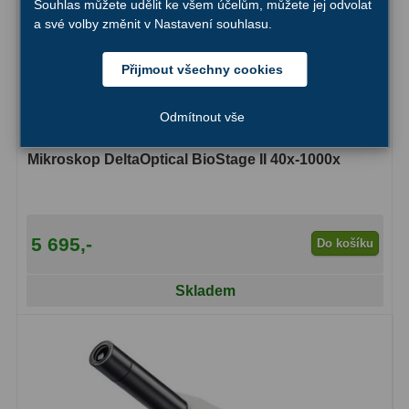
Souhlas můžete udělit ke všem účelům, můžete jej odvolat
a své volby změnit v Nastavení souhlasu.
Binokulární dalekohledy
285
Přijmout všechny cookies
Astronomické
44
Lovecké a turistické
114
Odmítnout vše
Univerzální
38
Mikroskop DeltaOptical BioStage II 40x-1000x
Kapesní
14
Dětské
7
5 695,-
Do košíku
Námořní
12
Skladem
Sportovní
54
Divadelní
2
Dálkoměry a Noční vidění
17