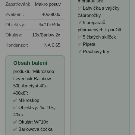
mořskou solí
Zaostřování:
Makro posuv
✅ Lahvička s vajíčky
Zvětšení:
40x-800x
žábronožky
✅ 5 preparátů
Objektivy:
4x/10x/40x
připravených k použití
Okuláry:
10x/Barlow 2x
✅ 5 čistých sklíček
✅ Pipeta
Kondenzor:
NA 0.65
✅ Prachový kryt
Obsah balení
produktu "Mikroskop
Levenhuk Rainbow
50L Ametyst 40x-
400x8":
✅ Mikroskop
✅ Objektivy: 4x, 10x,
40xs
✅ Okulár: WF10x
✅ Barlowova čočka