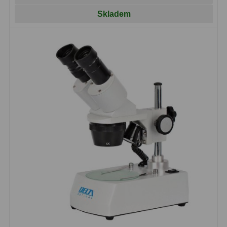
Skladem
Hledáčky
28
Optické hledáčky
15
Red Dot hledáčky
6
Sluneční hledáčky
3
Úchyty a držáky hledáčků
4
Příslušenství
54
Redukce 1,25" a 2"
17
Svítilny
5
Čištění
28
Binohlavy
3