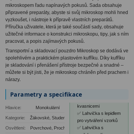
mikroskopem řadu napínavých pokusů. Sada obsahuje
připravené preparáty, abyste si svůj mikroskop mohli hned
vyzkoušet, i nástroje k přípravě vlastních preparátů.
Příručka uživatele, která je také součástí sady, obsahuje
užitečné informace o konstrukci mikroskopu, tipy, jak s ním
pracovat, a popis zajímavých pokusů.
Transportní a skladovací pouzdro Mikroskop se dodává ve
spolehlivém a praktickém plastovém kufříku. Díky kufříku
je skladování i přenášení přístroje bezpečné a snadné –
můžete si být jisti, že je mikroskop chráněn před prachem i
nárazy.
Parametry a specifikace
kvasnicemi
Hlavice:
Monokulární
✅ Lahvička s lepidlem
Kategorie:
Žákovské, Studentské
pro vytváření vzorků
✅ Lahvička s
Osvětlení:
Povrchové, Procházející