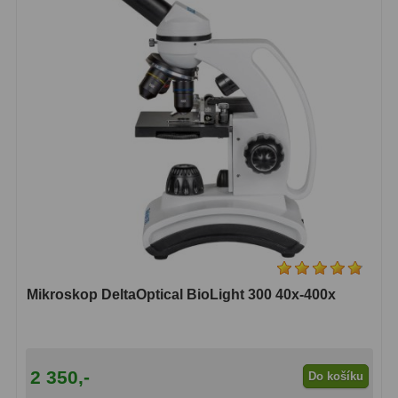
OIII
9
Hβ
6
SII
2
Planetární
2
Barevné
66
Barlow čočky
65
Barlow 2x
38
Barlow 3x
12
Mikroskop DeltaOptical BioLight 300 40x-400x
Barlow 4x
3
Barlow 5x
8
2 350,-
Do košíku
Převracecí
4