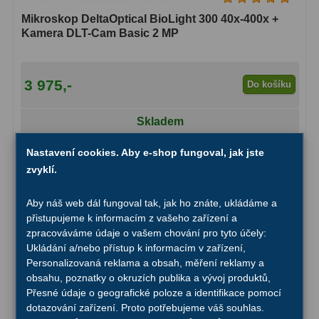
Mikroskop DeltaOptical BioLight 300 40x-400x +
Primární zrcadla
9
Kamera DLT-Cam Basic 2 MP
Sekundární zrcadla
6
3 975,-
Do košíku
Adaptéry k okulárovým
výtahům
8
Skladem
Pozorovací dalekohledy
50
Nastavení cookies. Aby e-shop fungoval, jak jste
zvyklí.
Kompaktní
3
Turistické
9
Aby náš web dál fungoval tak, jak ho znáte, ukládáme a
přistupujeme k informacím z vašeho zařízení a
Pro pozorování přírody a
zpracováváme údaje o vašem chování pro tyto účely:
Ukládání a/nebo přístup k informacím v zařízení,
ornitologie
17
Personalizovaná reklama a obsah, měření reklamy a
obsahu, poznatky o okruzích publika a vývoj produktů,
Monokuláry
20
Přesné údaje o geografické poloze a identifikace pomocí
dotazování zařízení. Proto potřebujeme váš souhlas.
Dárkové
1