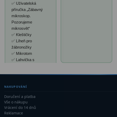
✅ Uživatelská
příručka „Zábavný
mikroskop.
Pozorujeme
mikrosvět“
✅ Kleštičky
✅ Líheň pro
žábronožky
✅ Mikrotom
✅ Lahvička s
NAKUPOVÁNÍ
Doručení a platba
Vše o nákupu
Vrácení do 14 dnů
Reklamace