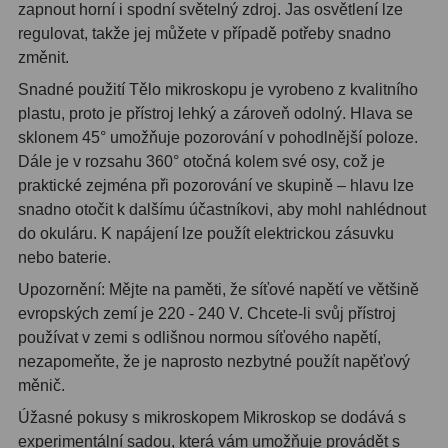
zapnout horní i spodní světelný zdroj. Jas osvětlení lze
regulovat, takže jej můžete v případě potřeby snadno
změnit.
Snadné použití Tělo mikroskopu je vyrobeno z kvalitního
plastu, proto je přístroj lehký a zároveň odolný. Hlava se
sklonem 45° umožňuje pozorování v pohodlnější poloze.
Dále je v rozsahu 360° otočná kolem své osy, což je
praktické zejména při pozorování ve skupině – hlavu lze
snadno otočit k dalšímu účastníkovi, aby mohl nahlédnout
do okuláru. K napájení lze použít elektrickou zásuvku
nebo baterie.
Upozornění: Mějte na paměti, že síťové napětí ve většině
evropských zemí je 220 - 240 V. Chcete-li svůj přístroj
používat v zemi s odlišnou normou síťového napětí,
nezapomeňte, že je naprosto nezbytné použít napěťový
měnič.
Úžasné pokusy s mikroskopem Mikroskop se dodává s
experimentální sadou, která vám umožňuje provádět s