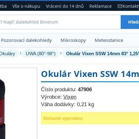
atba
Vše o nákupu
Vrácení do 14 dnů
Reklamace
Kontakt
Hled
Pozorovací dalekohledy
Mikroskopy
Meteostanice
›
›
Okuláry
UWA (80°-98°)
Okulár Vixen SSW 14mm 83° 1,25
Okulár Vixen SSW 14m
Číslo produktu:
47906
Výrobce:
Vixen
Váha dodávky:
0,21 kg
Dočasně vyprodáno