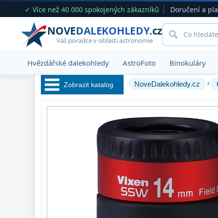
✓ Více než 40 000 spokojených zákazníků
Doručení a pl
NOVE
DALEKOHLEDY
.cz
Váš poradce v oblasti astronomie
Hvězdářské dalekohledy
AstroFoto
Binokuláry
›
NoveDalekohledy.cz
Zobrazit katalog
Hvězdářské 
dalekohledy 
222
Okuláry 
390
Plössl a Super
Plössl
120
WA (52°-60°)
64
SWA (62°-78°)
101
UWA (80°-98°)
27
XWA (100°-120°)
17
ZOOM
12