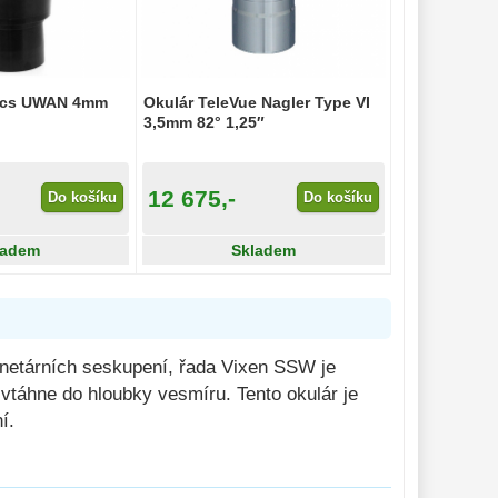
tics UWAN 4mm
Okulár TeleVue Nagler Type VI
3,5mm 82° 1,25″
12 675,-
Do košíku
Do košíku
ladem
Skladem
anetárních seskupení, řada Vixen SSW je
vtáhne do hloubky vesmíru. Tento okulár je
í.