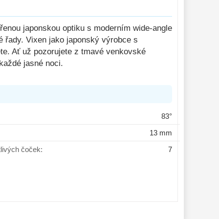
enou japonskou optiku s moderním wide-angle
lé řady. Vixen jako japonský výrobce s
dete. Ať už pozorujete z tmavé venkovské
aždé jasné noci.
83°
13 mm
tlivých čoček:
7