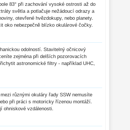
ole 83° při zachování vysoké ostrosti až do
tráty světla a potlačuje nežádoucí odrazy a
lhoviny, otevřené hvězdokupy, nebo planety.
žit oko nebezpečně blízko okulárové čočky.
hanickou odolností. Stavitelný očnicový
eníte zejména při delších pozorovacích
řichytit astronomické filtry - například UHC,
ní mezi různými okuláry řady SSW nemusíte
nebo při práci s motoricky řízenou montáží.
ají ohniskové vzdálenosti.