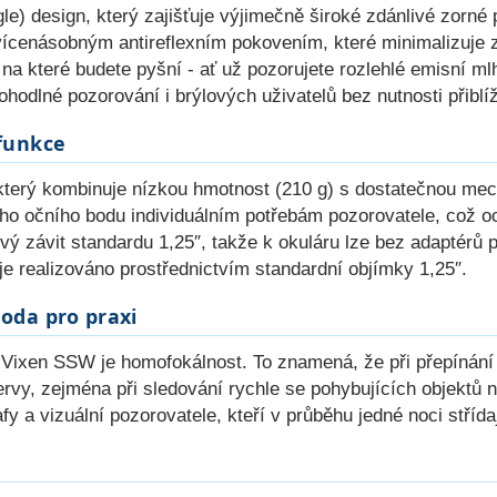
) design, který zajišťuje výjimečně široké zdánlivé zorné p
vícenásobným antireflexním pokovením, které minimalizuje z
 na které budete pyšní - ať už pozorujete rozlehlé emisní m
odlné pozorování i brýlových uživatelů bez nutnosti přiblí
funkce
, který kombinuje nízkou hmotnost (210 g) s dostatečnou mec
ho očního bodu individuálním potřebám pozorovatele, což oc
ový závit standardu 1,25″, takže k okuláru lze bez adaptérů p
u je realizováno prostřednictvím standardní objímky 1,25″.
oda pro praxi
dy Vixen SSW je homofokálnost. To znamená, že při přepíná
ervy, zejména při sledování rychle se pohybujících objektů 
afy a vizuální pozorovatele, kteří v průběhu jedné noci stříd