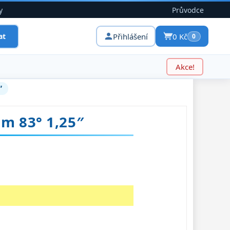
y
Průvodce
Přihlášení
0 Kč
at
0
Akce!
″
m 83° 1,25″