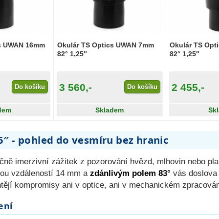
cs UWAN 16mm
Okulár TS Optics UWAN 7mm
Okulár TS Op
82° 1,25″
82° 1,25″
3 560,-
2 455,-
Do košíku
Do košíku
dem
Skladem
Sk
″ - pohled do vesmíru bez hranic
čně imerzivní zážitek z pozorování hvězd, mlhovin nebo pl
ou vzdáleností 14 mm a
zdánlivým polem 83°
vás doslova 
tějí kompromisy ani v optice, ani v mechanickém zpracován
ení