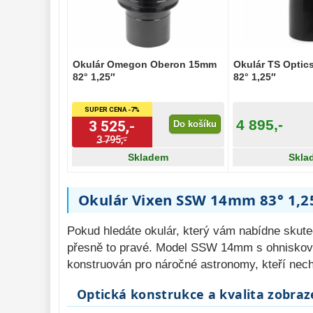
Pozorovací 
dalekohledy 
50
Binokulární 
dalekohledy 
285
Okulár Omegon Oberon 15mm
Okulár TS Opti
82° 1,25″
Dálkoměry a Noční 
82° 1,25″
vidění 
17
SUPER CENA -7%
Mikroskopy 
76
4 895,-
3 525,-
Do košíku
3 795,-
Příslušenství 
mikroskopů 
16
Skladem
Skla
Meteostanice 
52
Okulár Vixen SSW 14mm 83° 1,25
Foto stativy 
10
Ostatní 
Pokud hledáte okulár, který vám nabídne skute
179
přesně to pravé. Model SSW 14mm s ohniskov
Bazar 
11
konstruován pro náročné astronomy, kteří nech
Optická konstrukce a kvalita zobraz