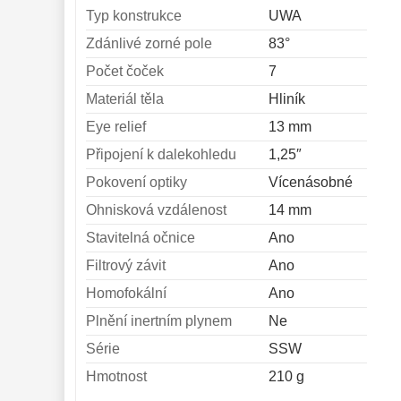
Typ konstrukce
UWA
Zdánlivé zorné pole
83°
Počet čoček
7
Materiál těla
Hliník
Eye relief
13 mm
Připojení k dalekohledu
1,25″
Pokovení optiky
Vícenásobné
Ohnisková vzdálenost
14 mm
Stavitelná očnice
Ano
Filtrový závit
Ano
Homofokální
Ano
Plnění inertním plynem
Ne
Série
SSW
Hmotnost
210 g