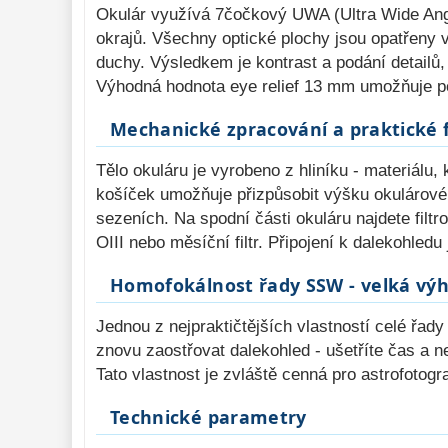
Okulár využívá 7čočkový UWA (Ultra Wide Angle
okrajů. Všechny optické plochy jsou opatřeny 
duchy. Výsledkem je kontrast a podání detailů,
Výhodná hodnota eye relief 13 mm umožňuje poh
Mechanické zpracování a praktické 
Tělo okuláru je vyrobeno z hliníku - materiálu
košíček umožňuje přizpůsobit výšku okulárové
sezeních. Na spodní části okuláru najdete filtr
OIII nebo měsíční filtr. Připojení k dalekohled
Homofokálnost řady SSW - velká výh
Jednou z nejpraktičtějších vlastností celé řa
znovu zaostřovat dalekohled - ušetříte čas a n
Tato vlastnost je zvláště cenná pro astrofotogr
Technické parametry