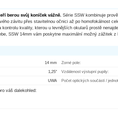
ří berou svůj koníček vážně.
Série SSW kombinuje prověř
rového závitu přes stavitelnou očnici až po homofokálnost ce
a kontrolu kvality, kterou u levnějších okularů prostě nenaj
 nebe, SSW 14mm vám poskytne maximální možný zážitek z k
14 mm
Zorné pole:
1,25″
Vzdálenost výstupní pupily:
UWA
Počet optických součástí / jedno
ro váš dalekohled: