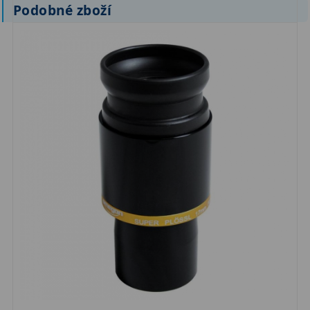
Podobné zboží
Primární zrcadla
9
Sekundární zrcadla
6
Adaptéry k okulárovým
výtahům
8
Pozorovací dalekohledy
50
Kompaktní
3
Turistické
9
Pro pozorování přírody a
ornitologie
17
Monokuláry
20
Dárkové
1