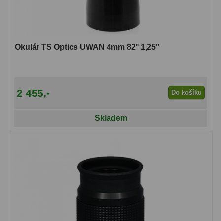
Ostatní
1
Montáže
93
Okulár TS Optics UWAN 4mm 82° 1,25″
Azimutální AZ
5
Paralaktické EQ
19
2 455,-
Do košíku
Fotografické montáže
5
Skladem
Stativy a pilíře
3
Objímky
10
Motory a pohony
13
Upínací prvky
13
Závaží
3