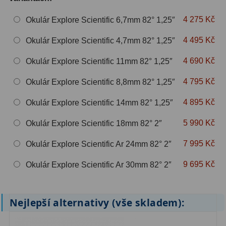
4 275 Kč
Okulár Explore Scientific 6,7mm 82° 1,25″
ZOOM
12
4 495 Kč
Okulár Explore Scientific 4,7mm 82° 1,25″
ED a Flat Field
12
4 690 Kč
Okulár Explore Scientific 11mm 82° 1,25″
Měřící, s mřížkou
6
4 795 Kč
Okulár Explore Scientific 8,8mm 82° 1,25″
Ostatní
30
4 895 Kč
Okulár Explore Scientific 14mm 82° 1,25″
Doplňky
1
5 990 Kč
Okulár Explore Scientific 18mm 82° 2″
Filtry
181
7 995 Kč
Okulár Explore Scientific Ar 24mm 82° 2″
Měsíční a Polarizační
23
9 695 Kč
Okulár Explore Scientific Ar 30mm 82° 2″
Sluneční
42
CLS a UHC
18
Nejlepší alternativy (vše skladem):
Širokopásmové
13