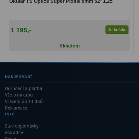
Okulár TS Optics Super Plössl 6mm 52° 1,25″
1 195,-
Do košíku
Skladem
NAKUPOVÁNÍ
Doručení a platba
Vše o nákupu
Vrácení do 14 dnů
Reklamace
INFO
Stav objednávky
iPoradce
Bazar