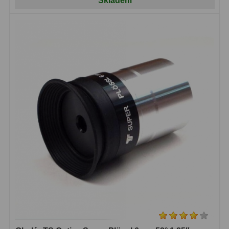
Skladem
Ostatní
179
Literatura
11
Lupy
69
Dárkové poukazy
29
Kufry a tašky
64
Ostatní
6
Bazar
11
Dalekohledy
8
Okuláry
1
Ostatní
2