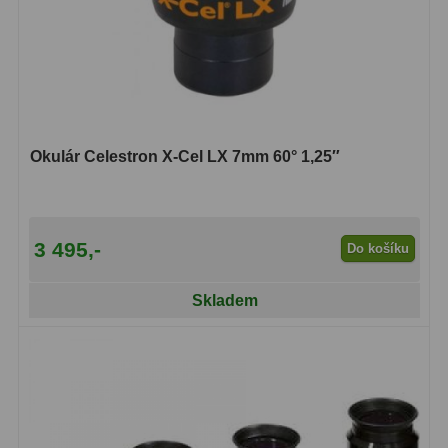
Dálkoměry
9
Noční vidění
8
Mikroskopy
76
Pro děti
5
Okulár Celestron X-Cel LX 7mm 60° 1,25″
Hobby
4
Školní a studentské
14
3 495,-
Do košíku
Laboratorní
33
Skladem
Kapesní
10
Digitální
10
Příslušenství mikroskopů
16