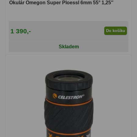
Okulár Omegon Super Ploessl 6mm 55° 1,25″
Binokulární dalekohledy
285
Astronomické
44
1 390,-
Do košíku
Lovecké a turistické
114
Skladem
Univerzální
38
Kapesní
14
Dětské
7
Námořní
12
Sportovní
54
Divadelní
2
Dálkoměry a Noční vidění
17