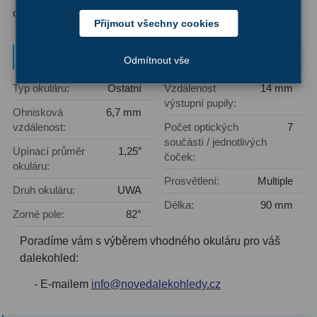
okrajům čoček.
Filtry Clip
5
Přijmout všechny cookies
Filtry CCD Hα, OIII
7
Parametry a specifikace
Odmítnout vše
Filtrová kola a rámy
16
Typ okuláru:
Ostatní
Vzdálenost
14 mm
výstupní pupily:
Rovnače a reduktory
13
Ohnisková
6,7 mm
vzdálenost:
Počet optických
7
Pointace
7
součástí / jednotlivých
Upínací průměr
1,25″
čoček:
Zaostřovací masky
27
okuláru:
Prosvětlení:
Multiple
Druh okuláru:
UWA
ADC, Tilting
14
Délka:
90 mm
Zorné pole:
82°
Rotátory
34
Poradíme vám s výběrem vhodného okuláru pro váš
Komponenty
78
dalekohled:
- E-mailem
info@novedalekohledy.cz
Helical výtahy
11
Okulárové výtahy
44