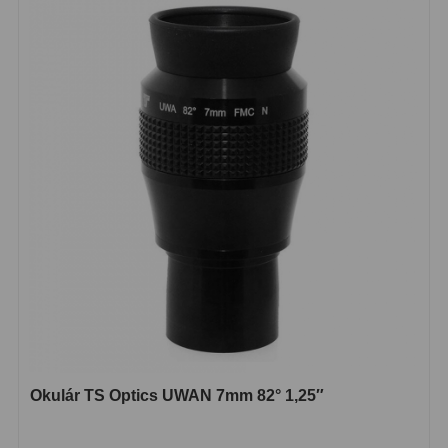
OIII
9
Hβ
6
SII
2
Planetární
2
Barevné
66
Barlow čočky
65
Barlow 2x
38
Barlow 3x
12
Barlow 4x
3
Okulár TS Optics UWAN 7mm 82° 1,25″
Barlow 5x
8
Převracecí
4