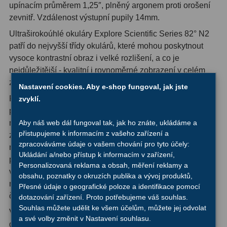
AstroFoto
306
upínacím průměrem 1,25″, plněný argonem proti orošení
zevnitř. Vzdálenost výstupní pupily 14mm.
Planetární kamery
19
Ultraširokoúhlé okuláry Explore Scientific Series 82° N2
Deep-Sky kamery
28
patří do nejvyšší třídy okulárů, které mohou poskytnout
vysoce kontrastní obraz i velké rozlišení, a co je
Guiding kamery
14
nejdůležitější - kvalitní i rovnoměrné zobrazení v celém
zorném poli.
Nastavení cookies. Aby e-shop fungoval, jak jste
T-kroužky
16
Při použití tohoto okuláru se skvělou vzdáleností výstupní
zvyklí.
Adaptéry projekční
11
pupily i 82° úhlem pozorování se budete cítit, jako byste
nahlédli do otevřeného vesmíru. Nadprůměrně široké
Aby náš web dál fungoval tak, jak ho znáte, ukládáme a
Adaptéry T2
39
přistupujeme k informacím z vašeho zařízení a
zorné pole umožňuje nezatěžovat oči i při prohlížení
zpracováváme údaje o vašem chování pro tyto účely:
nejmenších detailů astronomických objektů. Další pohodlí
Adaptéry M48
33
Ukládání a/nebo přístup k informacím v zařízení,
při pozorování zaručují gumové očnice i vzdálenost
Personalizovaná reklama a obsah, měření reklamy a
výstupní pupily 14 mm. Vnitřním odrazům se předchází
Filtry L-RGB
7
obsahu, poznatky o okruzích publika a vývoj produktů,
nanesením černého povlaku na vnitřní povrch korpusu a
Přesné údaje o geografické poloze a identifikace pomocí
Filtry IR-Pass
6
černými okraji čoček.
dotazování zařízení. Proto potřebujeme váš souhlas.
Souhlas můžete udělit ke všem účelům, můžete jej odvolat
Všechny okuláry 82° Ar zajišťují maximální kontrast, a to
Filtry IR-Block
10
a své volby změnit v Nastavení souhlasu.
díky FMC vrstvě všech optických elementů i začerněným