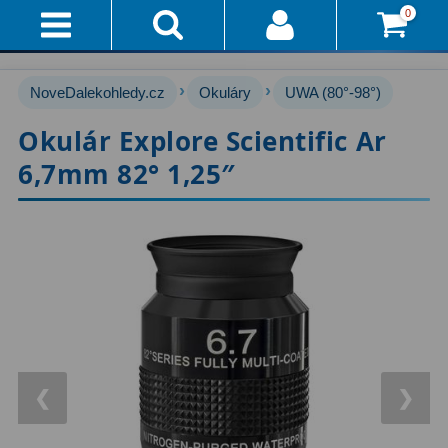
0
Přihlášení
Akce!
›
›
NoveDalekohledy.cz
Okuláry
UWA (80°-98°)
Affiliate
Hvězdářské dalekohledy
222
Okulár Explore Scientific Ar
6,7mm 82° 1,25″
Průvodce
Pro začátečníky
67
Pro děti
30
Doručení
A
Čočkové
60
Platba
Zrcadlové
65
Vše
O
Katadioptrické
7
Nákupu
ED / Apochromáty
33
❮
❯
Vrácení
Ritchey-Chrétien
13
Do