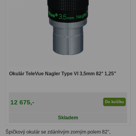
Ostatní
22
Seřízení
22
Laserové kolimátory
6
Optické kolimátory
11
Umělé hvězdy
5
Zrcátka a hranoly
61
Okulár TeleVue Nagler Type VI 3,5mm 82° 1,25″
Diagonální zrcátka
36
Diagonální hranoly
7
12 675,-
Do košíku
Amici hranoly 45°
11
Skladem
Amici hranoly 90°
7
Špičkový okulár se zdánlivým zorným polem 82°,