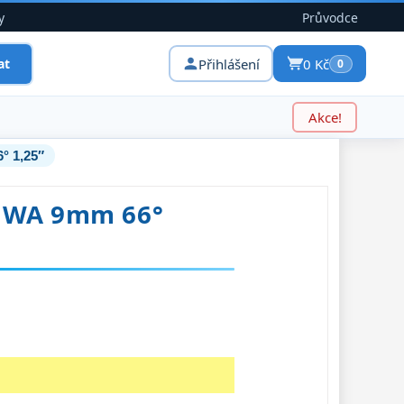
y
Průvodce
Přihlášení
0 Kč
at
0
Akce!
° 1,25″
e WA 9mm 66°