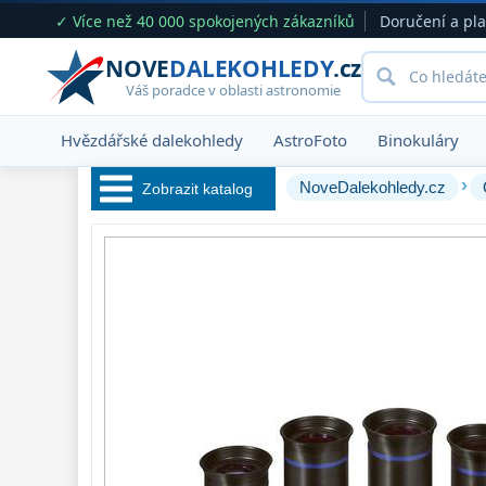
✓ Více než 40 000 spokojených zákazníků
Doručení a pl
NOVE
DALEKOHLEDY
.cz
Váš poradce v oblasti astronomie
Hvězdářské dalekohledy
AstroFoto
Binokuláry
›
NoveDalekohledy.cz
Zobrazit katalog
Hvězdářské 
dalekohledy 
222
Okuláry 
390
Plössl a Super
Plössl
120
WA (52°-60°)
64
SWA (62°-78°)
101
UWA (80°-98°)
27
XWA (100°-120°)
17
ZOOM
12