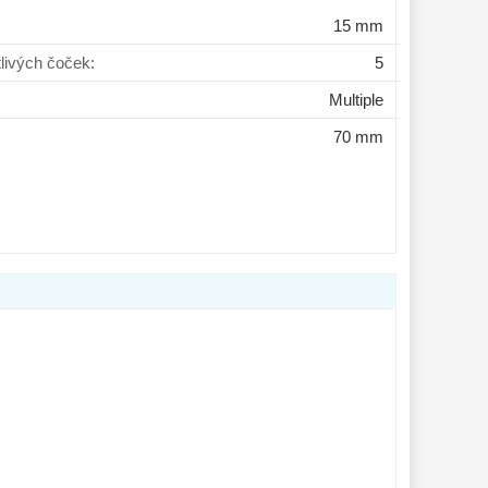
15 mm
tlivých čoček:
5
Multiple
70 mm