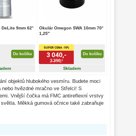
e DeLite 9mm 62°
Okulár Omegon SWA 10mm 70°
1,25″
SUPER CENA -10%
3 040,-
Do košíku
Do košíku
3 390,-
ladem
Skladem
ání objektů hlubokého vesmíru. Budete moci
a nebo hvězdné mračno ve Střelci! S
emi. Vnější čočka má FMC antireflexní vrstvy
lu světla. Měkká gumová očnice také zabraňuje