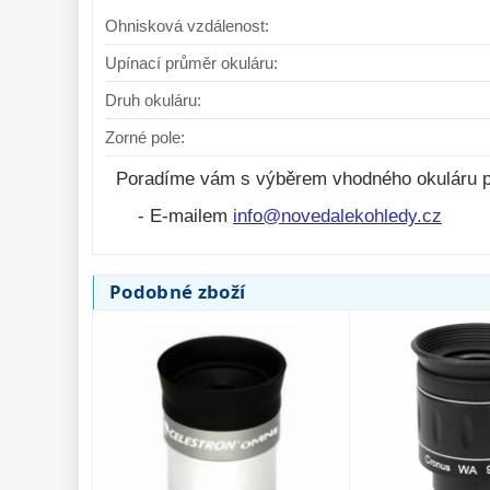
Ohnisková vzdálenost:
Okulár TS Optics WA 8mm 70°
Okulár Omegon 
Upínací průměr okuláru:
1,25″
68° 1,25″
Druh okuláru:
Zorné pole:
2 100,-
6 495,-
Do košíku
Poradíme vám s výběrem vhodného okuláru p
Skladem
Skla
- E-mailem
info@novedalekohledy.cz
Podobné zboží