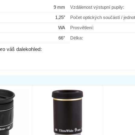
9 mm
Vzdálenost výstupní pupily:
Super LE 7mm
1,25″
Počet optických součástí / jedno
WA
Prosvětlení:
66°
Délka:
Do košíku
ro váš dalekohled:
dem