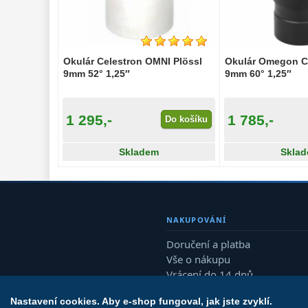
Okulár Celestron OMNI Plössl
Okulár Omegon 
9mm 52° 1,25″
9mm 60° 1,25″
1 295,-
1 785,-
Do košíku
Skladem
Skla
NAKUPOVÁNÍ
Doručení a platba
Vše o nákupu
Vrácení do 14 dnů
Reklamace
Nastavení cookies. Aby e-shop fungoval, jak jste zvyklí.