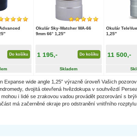
 Advanced
Okulár Sky-Watcher WA-66
Okulár TeleVu
25″
9mm 66° 1,25″
1,25″
1 195,-
11 500,-
Do košíku
Do košíku
dem
Skladem
Sk
n Expanse wide angle 1,25″ výrazně úroveň Vašich pozorov
e Andromedy, dvojitá otevřená hvězdokupa v souhvězdí Perse
mohou i lidé se zrakovou vadou provádět pozorování s brýl
oučást má začerněné okraje pro odstranění vnitřního rozpty