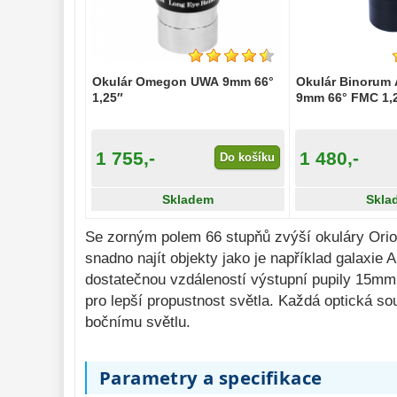
Pozorovací 
dalekohledy 
50
Binokulární 
dalekohledy 
285
Okulár Omegon UWA 9mm 66°
Okulár Binorum
1,25″
Dálkoměry a Noční 
9mm 66° FMC 1,
vidění 
17
Mikroskopy 
76
1 755,-
1 480,-
Do košíku
Příslušenství 
mikroskopů 
16
Skladem
Skla
Meteostanice 
52
Se zorným polem 66 stupňů zvýší okuláry Orio
snadno najít objekty jako je například galaxi
Foto stativy 
10
dostatečnou vzdáleností výstupní pupily 15mm 
Ostatní 
179
pro lepší propustnost světla. Každá optická s
bočnímu světlu.
Bazar 
11
Parametry a specifikace