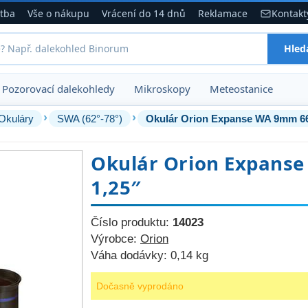
atba
Vše o nákupu
Vrácení do 14 dnů
Reklamace
Kontakt
Hled
Pozorovací dalekohledy
Mikroskopy
Meteostanice
›
›
Okuláry
SWA (62°-78°)
Okulár Orion Expanse WA 9mm 66
Okulár Orion Expans
1,25″
Číslo produktu:
14023
Výrobce:
Orion
Váha dodávky:
0,14 kg
Dočasně vyprodáno