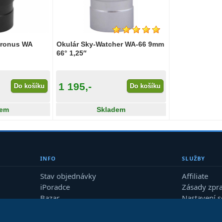
Cronus WA
Okulár Sky-Watcher WA-66 9mm
66° 1,25″
1 195,-
Do košíku
Do košíku
dem
Skladem
INFO
SLUŽBY
Stav objednávky
Affiliate
iPoradce
Zásady zpr
Bazar
Nastavení 
Průvodce