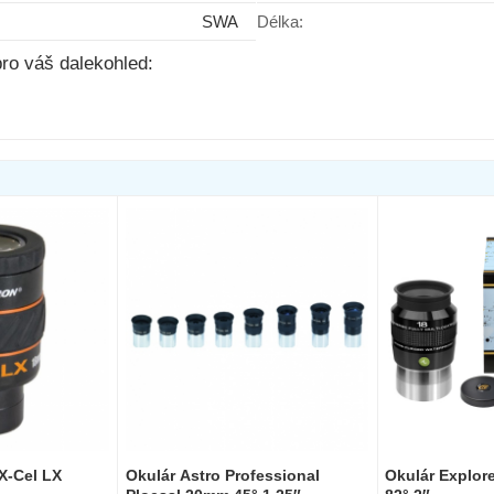
SWA
Délka:
her WA-66
ro váš dalekohled:
Do košíku
dem
X-Cel LX
Okulár Astro Professional
Okulár Explor