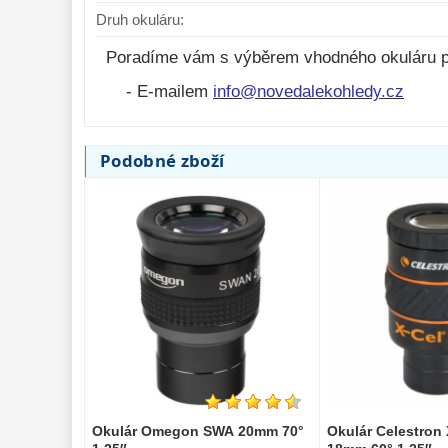
Druh okuláru:
Okulár Omegon UWA 20mm 66°
Okulár Sky-Watc
Poradíme vám s výběrem vhodného okuláru p
1,25″
20mm 66° 1,25″
- E-mailem
info@novedalekohledy.cz
1 595,-
1 195,-
Do košíku
Podobné zboží
Skladem
Skla
Okulár Omegon SWA 20mm 70°
Okulár Celestron 