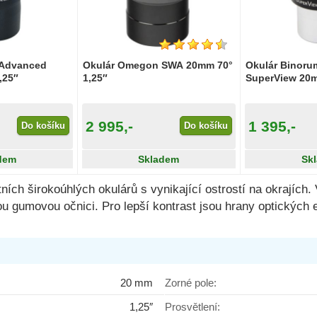
 Advanced
Okulár Omegon SWA 20mm 70°
Okulár Binoru
,25″
1,25″
SuperView 20m
2 995,-
1 395,-
Do košíku
Do košíku
dem
Skladem
Sk
tních širokoúhlých okulárů s vynikající ostrostí na okrajích
u gumovou očnici. Pro lepší kontrast jsou hrany optických 
20 mm
Zorné pole:
1,25″
Prosvětlení: