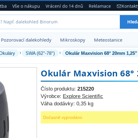
atba
Vše o nákupu
Vrácení do 14 dnů
Reklamace
Kontakt
Hled
Pozorovací dalekohledy
Mikroskopy
Meteostanice
›
›
Okuláry
SWA (62°-78°)
Okulár Maxvision 68° 20mm 1,25″
Okulár Maxvision 68°
Číslo produktu:
215220
Výrobce:
Explore Scientific
Váha dodávky:
0,35 kg
Dočasně vyprodáno