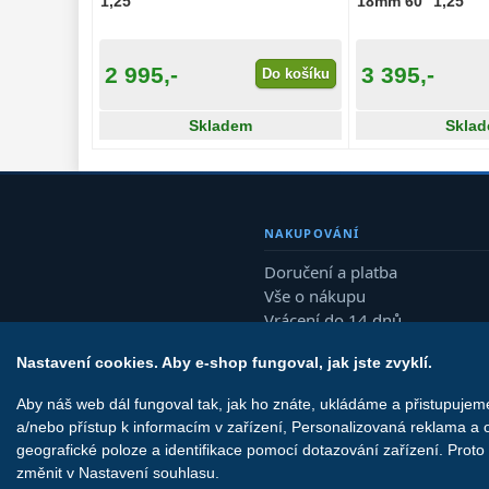
1,25″
18mm 60° 1,25″
2 995,-
3 395,-
Do košíku
Skladem
Skla
NAKUPOVÁNÍ
Doručení a platba
Vše o nákupu
Vrácení do 14 dnů
Reklamace
Nastavení cookies. Aby e-shop fungoval, jak jste zvyklí.
Aby náš web dál fungoval tak, jak ho znáte, ukládáme a přistupuje
a/nebo přístup k informacím v zařízení, Personalizovaná reklama a 
geografické poloze a identifikace pomocí dotazování zařízení. Prot
změnit v Nastavení souhlasu.