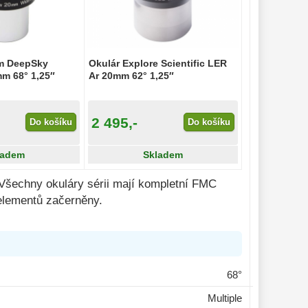
m DeepSky
Okulár Explore Scientific LER
m 68° 1,25″
Ar 20mm 62° 1,25″
2 495,-
Do košíku
Do košíku
ladem
Skladem
. Všechny okuláry sérii mají kompletní FMC
elementů začerněny.
68°
Multiple