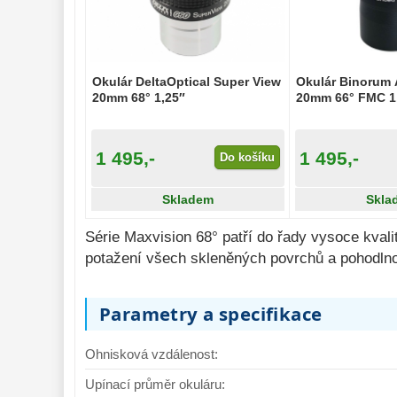
Pozorovací 
dalekohledy 
50
Binokulární 
dalekohledy 
285
Okulár DeltaOptical Super View
Okulár Binorum
20mm 68° 1,25″
Dálkoměry a Noční 
20mm 66° FMC 1
vidění 
17
Mikroskopy 
76
1 495,-
1 495,-
Do košíku
Příslušenství 
mikroskopů 
16
Skladem
Skla
Meteostanice 
52
Série Maxvision 68° patří do řady vysoce kvali
potažení všech skleněných povrchů a pohodlno
Foto stativy 
10
Ostatní 
179
Parametry a specifikace
Bazar 
11
Ohnisková vzdálenost:
Upínací průměr okuláru: