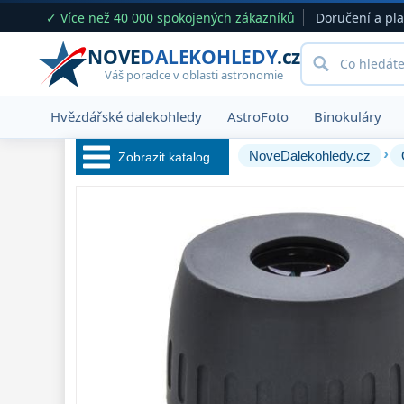
✓ Více než 40 000 spokojených zákazníků
Doručení a pl
NOVE
DALEKOHLEDY
.cz
Váš poradce v oblasti astronomie
Hvězdářské dalekohledy
AstroFoto
Binokuláry
›
NoveDalekohledy.cz
Zobrazit katalog
Hvězdářské 
dalekohledy 
222
Okuláry 
388
Plössl a Super
Plössl
120
WA (52°-60°)
62
SWA (62°-78°)
101
UWA (80°-98°)
27
XWA (100°-120°)
17
ZOOM
12