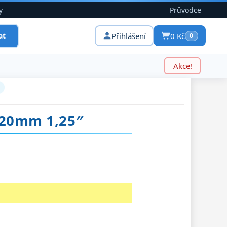
y
Průvodce
Přihlášení
0 Kč
at
0
Akce!
 20mm 1,25″