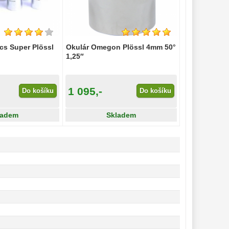
cs Super Plössl
Okulár Omegon Plössl 4mm 50°
1,25″
1 095,-
Do košíku
Do košíku
ladem
Skladem