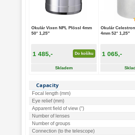
Pozorovací 
dalekohledy 
50
Binokulární 
dalekohledy 
285
Okulár Vixen NPL Plössl 4mm
Okulár Celestro
50° 1,25″
Dálkoměry a Noční 
4mm 52° 1,25″
vidění 
17
Mikroskopy 
76
1 485,-
1 065,-
Do košíku
Příslušenství 
mikroskopů 
16
Skladem
Skla
Meteostanice 
52
Capacity
Foto stativy 
10
Focal length (mm)
Ostatní 
179
Eye relief (mm)
Apparent field of view (°)
Bazar 
11
Number of lenses
Number of groups
Connection (to the telescope)