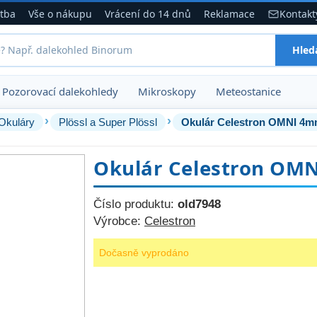
atba
Vše o nákupu
Vrácení do 14 dnů
Reklamace
Kontakt
Hled
Pozorovací dalekohledy
Mikroskopy
Meteostanice
›
›
Okuláry
Plössl a Super Plössl
Okulár Celestron OMNI 4mm
Okulár Celestron OMN
Číslo produktu:
old7948
Výrobce:
Celestron
Dočasně vyprodáno