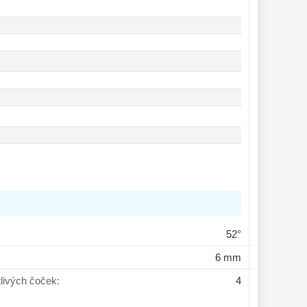
52°
6 mm
tlivých čoček:
4