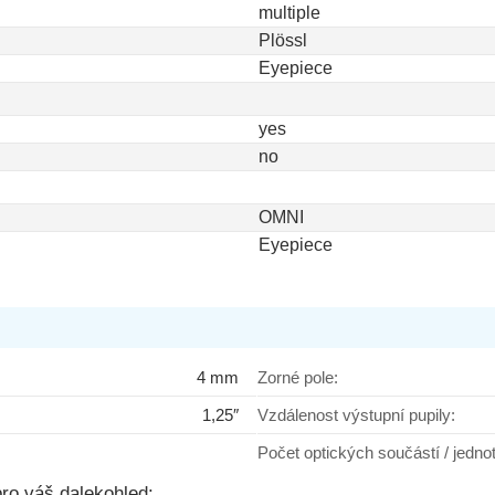
multiple
Plössl
ical Plossl 4mm
Eyepiece
yes
Do košíku
no
dem
OMNI
Eyepiece
4 mm
Zorné pole:
1,25″
Vzdálenost výstupní pupily:
Počet optických součástí / jedno
ro váš dalekohled: