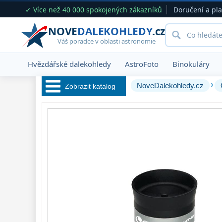
✓ Více než 40 000 spokojených zákazníků
Doručení a pl
NOVE
DALEKOHLEDY
.cz
Váš poradce v oblasti astronomie
Hvězdářské dalekohledy
AstroFoto
Binokuláry
›
NoveDalekohledy.cz
Zobrazit katalog
Hvězdářské 
dalekohledy 
222
Okuláry 
388
Plössl a Super
Plössl
120
WA (52°-60°)
62
SWA (62°-78°)
101
UWA (80°-98°)
27
XWA (100°-120°)
17
ZOOM
12