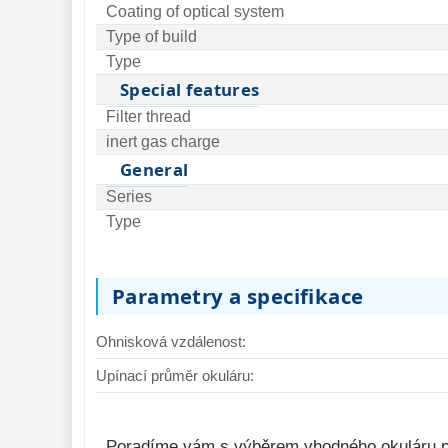
Coating of optical system
Type of build
Okulár TS Optics Ploessl 4mm
Okulár DeltaOpt
Type
52° 1,25″
52° 1,25″
Special features
Filter thread
875,-
865,-
Do košíku
inert gas charge
General
Skladem
Skla
Series
Type
Parametry a specifikace
Ohnisková vzdálenost:
Upínací průměr okuláru:
Poradíme vám s výběrem vhodného okuláru p