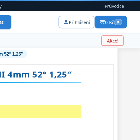
y
Průvodce
Přihlášení
0 Kč
at
0
Akce!
 52° 1,25″
I 4mm 52° 1,25″