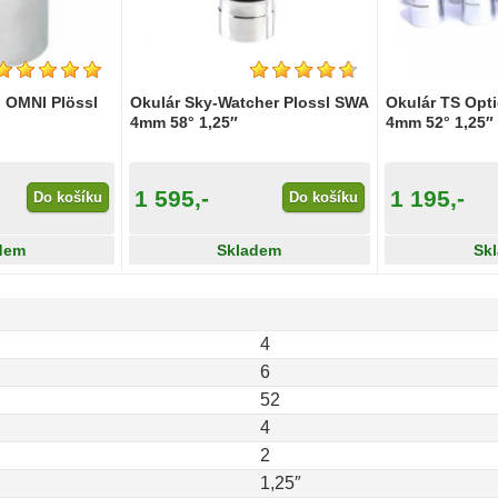
n OMNI Plössl
Okulár Sky-Watcher Plossl SWA
Okulár TS Opti
4mm 58° 1,25″
4mm 52° 1,25″
1 595,-
1 195,-
Do košíku
Do košíku
dem
Skladem
Sk
4
6
52
4
2
1,25″