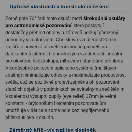
Optické vlastnosti a konstrukční řešení
OIII
9
Hβ
6
Zorné pole 70° řadí tento okulár mezi
širokoúhlé okuláry
pro astronomické pozorování
, které poskytují
SII
2
dostatečný přehled oblohy a zároveň udržují přirozený,
pohodlný vizuální vjem. Ohnisková vzdálenost 20mm
Planetární
2
zajišťuje univerzální zvětšení vhodné pro většinu
dalekohledů středních ohniskových vzdáleností - ideální
Barevné
66
pro otevřené hvězdokupy, mlhoviny i planetární přehledy.
Vícenásobné pokovení optického systému (multilayer
Barlow čočky
65
coating) minimalizuje odlesky a maximalizuje propustnost
světla, což se pozitivně projeví zejména při pozorování
Barlow 2x
38
slabších objektů v podmínkách se světelným znečištěním.
Barlow 3x
12
Vzdálenost výstupní pupily (eye relief) 17mm je velmi
komfortní - brýlonošům i ostatním pozorovatelům
Barlow 4x
3
umožňuje vidět celé zorné pole bez nepříjemného
přitisknutí oka k okuláru.
Barlow 5x
8
Záměrný kříž - víc než jen doplněk
Převracecí
4