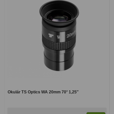
Binokulární dalekohledy
285
Astronomické
44
Lovecké a turistické
114
Univerzální
38
Kapesní
14
Dětské
7
Námořní
12
Sportovní
54
Okulár TS Optics WA 20mm 70° 1,25″
Divadelní
2
Dálkoměry a Noční vidění
17