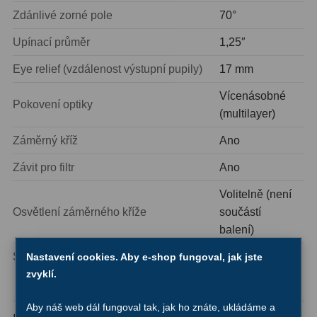
Zdánlivé zorné pole
70°
Ostatní
1
Upínací průměr
1,25″
Montáže
93
Eye relief (vzdálenost výstupní pupily)
17 mm
Azimutální AZ
5
Vícenásobné
Pokovení optiky
(multilayer)
Paralaktické EQ
19
Záměrný kříž
Ano
Fotografické montáže
5
Závit pro filtr
Ano
Stativy a pilíře
3
Volitelně (není
Objímky
10
Osvětlení záměrného kříže
součástí
balení)
Motory a pohony
13
Sklopná očnicová miska
Ano
Nastavení cookies. Aby e-shop fungoval, jak jste
Upínací prvky
13
zvyklí.
Pohodlí při pozorování
Závaží
3
Aby náš web dál fungoval tak, jak ho znáte, ukládáme a