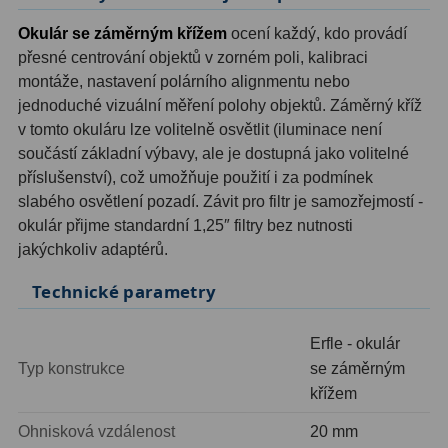
Okulár se záměrným křížem
ocení každý, kdo provádí
Hledáčky
28
přesné centrování objektů v zorném poli, kalibraci
montáže, nastavení polárního alignmentu nebo
Optické hledáčky
15
jednoduché vizuální měření polohy objektů. Záměrný kříž
v tomto okuláru lze volitelně osvětlit (iluminace není
Red Dot hledáčky
6
součástí základní výbavy, ale je dostupná jako volitelné
Sluneční hledáčky
3
příslušenství), což umožňuje použití i za podmínek
slabého osvětlení pozadí. Závit pro filtr je samozřejmostí -
Úchyty a držáky hledáčků
4
okulár přijme standardní 1,25″ filtry bez nutnosti
jakýchkoliv adaptérů.
Příslušenství
54
Technické parametry
Redukce 1,25" a 2"
17
Erfle - okulár
Svítilny
5
Typ konstrukce
se záměrným
křížem
Čištění
28
Ohnisková vzdálenost
20 mm
Binohlavy
3