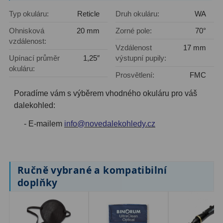
AstroFoto
306
Typ okuláru:
Reticle
Druh okuláru:
WA
Planetární kamery
19
Ohnisková
20 mm
Zorné pole:
70°
vzdálenost:
Deep-Sky kamery
28
Vzdálenost
17 mm
Upínací průměr
1,25″
výstupní pupily:
Guiding kamery
14
okuláru:
Prosvětlení:
FMC
T-kroužky
16
Poradíme vám s výběrem vhodného okuláru pro váš
dalekohled:
Adaptéry projekční
11
- E-mailem
info@novedalekohledy.cz
Adaptéry T2
39
Adaptéry M48
33
Ručně vybrané a kompatibilní
Filtry L-RGB
7
doplňky
Filtry IR-Pass
6
Filtry IR-Block
10