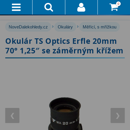
0
Přihlášení
Akce!
›
›
NoveDalekohledy.cz
Okuláry
Měřící, s mřížkou
Affiliate
Hvězdářské dalekohledy
222
Okulár TS Optics Erfle 20mm
70° 1,25″ se záměrným křížem
Průvodce
Pro začátečníky
67
Pro děti
30
Doručení
A
Čočkové
60
Platba
Zrcadlové
65
Vše
O
Katadioptrické
7
Nákupu
ED / Apochromáty
33
❮
❯
Vrácení
Ritchey-Chrétien
13
Do