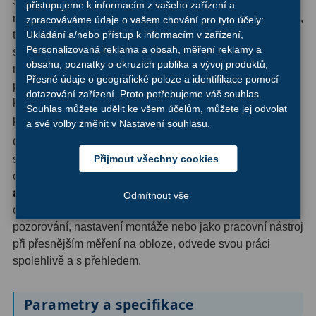
Sklopná očnicová miska (gumový nástavec) umožňuje
přistupujeme k informacím z vašeho zařízení a
Ostatní
22
rychlé přizpůsobení okuláru jak pro pozorovatele bez brýlí,
zpracováváme údaje o vašem chování pro tyto účely:
tak pro brýlonošě. Velkorysý eye relief 17mm v kombinaci
Ukládání a/nebo přístup k informacím v zařízení,
Seřízení
22
Personalizovaná reklama a obsah, měření reklamy a
s dostatečně velkým výstupním otvorem zajišťuje, že
obsahu, poznatky o okruzích publika a vývoj produktů,
nenásilně uvidíte celé zorné pole - bez nutnosti hledat
Laserové kolimátory
6
Přesné údaje o geografické poloze a identifikace pomocí
přesnou polohu oka. Upínací průměr 1,25″ zaručuje
dotazování zařízení. Proto potřebujeme váš souhlas.
Optické kolimátory
11
kompatibilitu s naprostou většinou dnešních dalekohledů
Souhlas můžete udělit ke všem účelům, můžete jej odvolat
pro amatérskou astronomii.
a své volby změnit v Nastavení souhlasu.
Umělé hvězdy
5
Okulár TS Optics Erfle 20mm se záměrným křížem je
skvělou volbou pro astronomy, kteří chtějí mít v jednom
Přijmout všechny cookies
Zrcátka a hranoly
61
okuláru kombinaci
pohodlného širokého zorného pole
a přesného záměrného kříže
- bez kompromisů v kvalitě
Diagonální zrcátka
36
Odmítnout vše
optiky ani ergonomii. Ať už ho použijete pro vizuální
Diagonální hranoly
7
pozorování, nastavení montáže nebo jako pracovní nástroj
při přesnějším měření na obloze, odvede svou práci
Amici hranoly 45°
11
spolehlivě a s přehledem.
Amici hranoly 90°
7
Parametry a specifikace