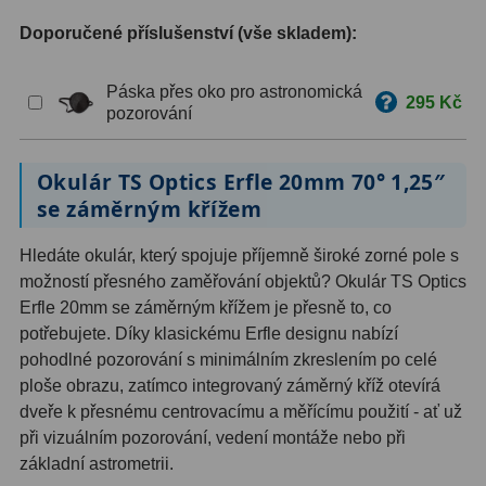
Doporučené příslušenství (vše skladem):
ZOOM
12
ED a Flat Field
12
Páska přes oko pro astronomická
295 Kč
pozorování
Měřící, s mřížkou
6
Okulár TS Optics Erfle 20mm 70° 1,25″
Ostatní
30
se záměrným křížem
Doplňky
1
Hledáte okulár, který spojuje příjemně široké zorné pole s
Filtry
182
možností přesného zaměřování objektů? Okulár TS Optics
Erfle 20mm se záměrným křížem je přesně to, co
Měsíční a Polarizační
23
potřebujete. Díky klasickému Erfle designu nabízí
pohodlné pozorování s minimálním zkreslením po celé
Sluneční
43
ploše obrazu, zatímco integrovaný záměrný kříž otevírá
dveře k přesnému centrovacímu a měřícímu použití - ať už
CLS a UHC
18
při vizuálním pozorování, vedení montáže nebo při
Širokopásmové
13
základní astrometrii.