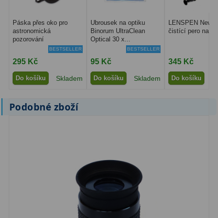
Filtry Clip
5
Páska přes oko pro
Ubrousek na optiku
LENSPEN New Or
Filtry CCD Hα, OIII
7
astronomická
Binorum UltraClean
čistící pero na op
pozorování
Optical 30 x...
BESTSELLER
BESTSELLER
Filtrová kola a rámy
16
295 Kč
95 Kč
345 Kč
Rovnače a reduktory
13
Do košíku
Skladem
Do košíku
Skladem
Do košíku
S
Pointace
7
Podobné zboží
Zaostřovací masky
27
ADC, Tilting
14
Rotátory
34
Komponenty
78
Helical výtahy
11
Okulárové výtahy
44