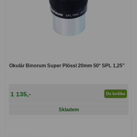
Primární zrcadla
9
Sekundární zrcadla
6
Adaptéry k okulárovým
výtahům
8
Pozorovací dalekohledy
50
Okulár Binorum Super Plössl 20mm 50° SPL 1,25″
Kompaktní
3
Turistické
9
1 135,-
Do košíku
Pro pozorování přírody a
ornitologie
17
Skladem
Monokuláry
20
Dárkové
1