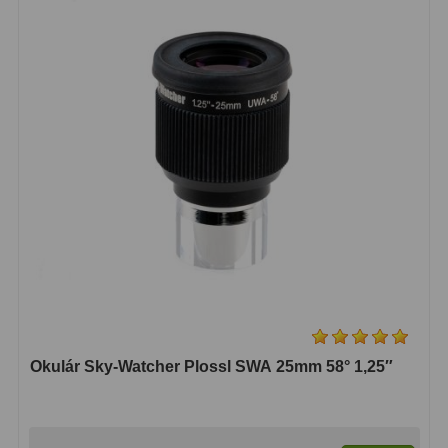
Binokulární dalekohledy
285
Astronomické
44
Lovecké a turistické
114
Univerzální
38
Kapesní
14
Dětské
7
Námořní
12
Sportovní
54
Okulár Sky-Watcher Plossl SWA 25mm 58° 1,25″
Divadelní
2
Dálkoměry a Noční vidění
17