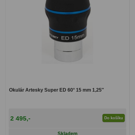
Ostatní
1
Montáže
93
Azimutální AZ
5
Paralaktické EQ
19
Fotografické montáže
5
Stativy a pilíře
3
Objímky
10
Okulár Artesky Super ED 60° 15 mm 1,25″
Motory a pohony
13
Upínací prvky
13
2 495,-
Do košíku
Závaží
3
Skladem