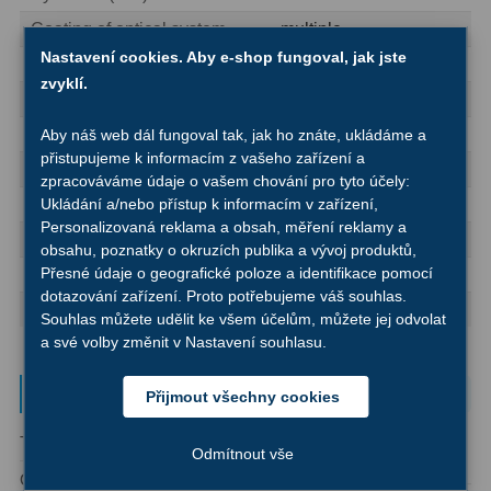
AstroFoto
306
Coating of optical system
multiple
Planetární kamery
19
Nastavení cookies. Aby e-shop fungoval, jak jste
Type
Eyepiece
zvyklí.
Special features
Deep-Sky kamery
28
Adjustable eyepiece cup
yes
Aby náš web dál fungoval tak, jak ho znáte, ukládáme a
Guiding kamery
14
přistupujeme k informacím z vašeho zařízení a
Filter thread
yes
zpracováváme údaje o vašem chování pro tyto účely:
T-kroužky
16
inert gas charge
no
Ukládání a/nebo přístup k informacím v zařízení,
Personalizovaná reklama a obsah, měření reklamy a
General
Adaptéry projekční
11
obsahu, poznatky o okruzích publika a vývoj produktů,
Přesné údaje o geografické poloze a identifikace pomocí
Series
Flatfield ED
Adaptéry T2
39
dotazování zařízení. Proto potřebujeme váš souhlas.
Type
Eyepiece
Souhlas můžete udělit ke všem účelům, můžete jej odvolat
Adaptéry M48
33
a své volby změnit v Nastavení souhlasu.
Filtry L-RGB
7
Parametry a specifikace
Přijmout všechny cookies
Filtry IR-Pass
6
Typ okuláru:
ED-okuláry
Upínací průměr
1,25″
Odmítnout vše
okuláru:
Filtry IR-Block
10
Ohnisková
25 mm