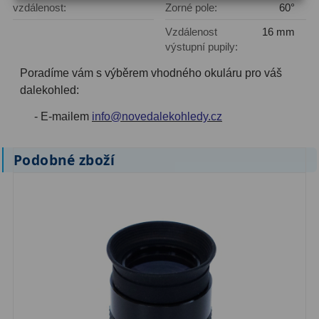
vzdálenost:
Zorné pole:
60°
Filtry Clip
5
Vzdálenost
16 mm
Filtry CCD Hα, OIII
7
výstupní pupily:
Poradíme vám s výběrem vhodného okuláru pro váš
Filtrová kola a rámy
16
dalekohled:
Rovnače a reduktory
13
- E-mailem
info@novedalekohledy.cz
Pointace
7
Podobné zboží
Zaostřovací masky
27
ADC, Tilting
14
Rotátory
34
Komponenty
78
Helical výtahy
11
Okulárové výtahy
44