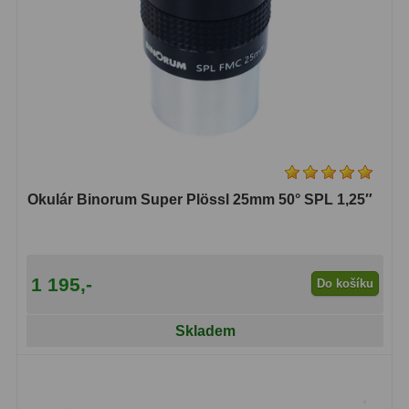
Primární zrcadla
9
Sekundární zrcadla
6
Adaptéry k okulárovým
výtahům
8
Pozorovací dalekohledy
50
Okulár Binorum Super Plössl 25mm 50° SPL 1,25″
Kompaktní
3
Turistické
9
1 195,-
Do košíku
Pro pozorování přírody a
ornitologie
17
Skladem
Monokuláry
20
Dárkové
1