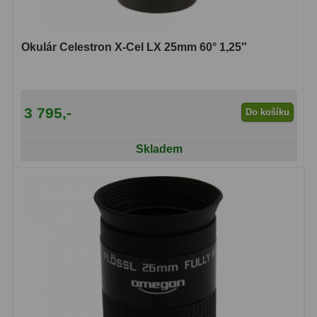
Kamery
3
Preparáty
2
Okulár Celestron X-Cel LX 25mm 60° 1,25″
Sklíčka
8
Mikroskopicke sady
3
3 795,-
Do košíku
Meteostanice
52
Skladem
Domácí
21
Pokročilé
5
Profesionální
9
Čidla
2
Teploměry a vlhkoměry
15
Foto stativy
10