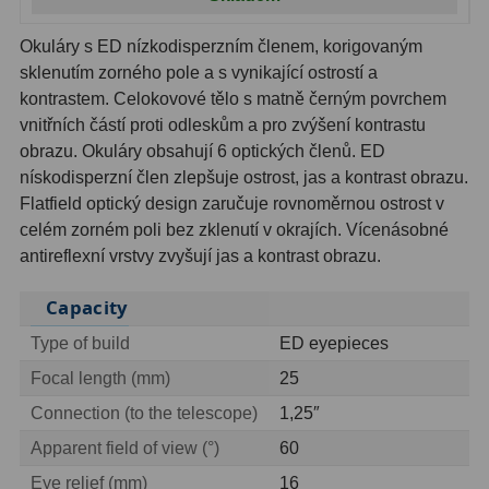
Ostatní
22
Okuláry s ED nízkodisperzním členem, korigovaným
Seřízení
22
sklenutím zorného pole a s vynikající ostrostí a
kontrastem. Celokovové tělo s matně černým povrchem
Laserové kolimátory
6
vnitřních částí proti odleskům a pro zvýšení kontrastu
obrazu. Okuláry obsahují 6 optických členů. ED
Optické kolimátory
11
nískodisperzní člen zlepšuje ostrost, jas a kontrast obrazu.
Umělé hvězdy
5
Flatfield optický design zaručuje rovnoměrnou ostrost v
celém zorném poli bez zklenutí v okrajích. Vícenásobné
Zrcátka a hranoly
61
antireflexní vrstvy zvyšují jas a kontrast obrazu.
Diagonální zrcátka
36
Capacity
Type of build
ED eyepieces
Diagonální hranoly
7
Focal length (mm)
25
Amici hranoly 45°
11
Connection (to the telescope)
1,25″
Amici hranoly 90°
7
Apparent field of view (°)
60
Eye relief (mm)
16