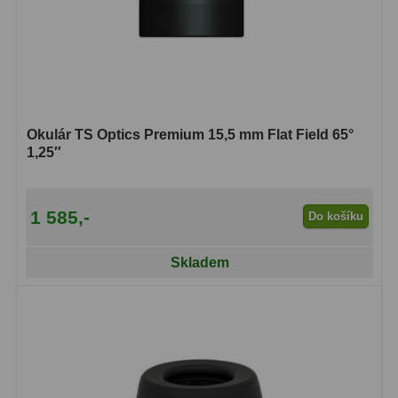
Hledáčky
28
Optické hledáčky
15
Red Dot hledáčky
6
Okulár TS Optics Premium 15,5 mm Flat Field 65°
1,25″
Sluneční hledáčky
3
Úchyty a držáky hledáčků
4
1 585,-
Do košíku
Příslušenství
54
Skladem
Redukce 1,25" a 2"
17
Svítilny
5
Čištění
28
Binohlavy
3