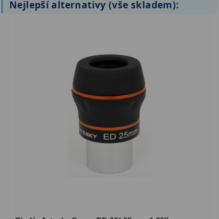
Nejlepší alternativy (vše skladem):
ZOOM
12
ED a Flat Field
12
Měřící, s mřížkou
6
Ostatní
30
Doplňky
1
Filtry
182
Měsíční a Polarizační
23
Sluneční
43
CLS a UHC
18
Širokopásmové
13