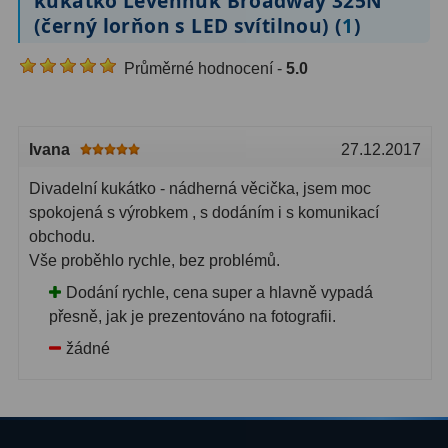
kukátko Levenhuk Broadway 325N
(černý lorňon s LED svítilnou) (
1
)
Ostatní
1
Průměrné hodnocení -
5.0
Montáže
93
Azimutální AZ
5
Ivana
27.12.2017
Paralaktické EQ
19
Divadelní kukátko - nádherná věcička, jsem moc
Fotografické montáže
5
spokojená s výrobkem , s dodáním i s komunikací
obchodu.
Stativy a pilíře
3
Vše proběhlo rychle, bez problémů.
Objímky
10
Dodání rychle, cena super a hlavně vypadá
přesně, jak je prezentováno na fotografii.
Motory a pohony
13
žádné
Upínací prvky
13
Závaží
3