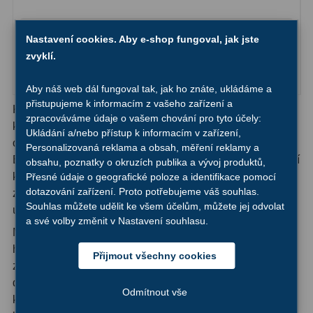
OIII
9
2 995,-
Nastavení cookies. Aby e-shop fungoval, jak jste
Do košíku
Hβ
6
zvyklí.
SII
2
Skladem
Aby náš web dál fungoval tak, jak ho znáte, ukládáme a
Planetární
2
přistupujeme k informacím z vašeho zařízení a
Kromě toho, že jsou praktickou pomůckou v případech,
zpracováváme údaje o vašem chování pro tyto účely:
kdy chcete v nejostřejších detailech vidět vše, co se
Barevné
66
Ukládání a/nebo přístup k informacím v zařízení,
odehrává na scéně, jsou divadelní kukátka Levenhuk
Personalizovaná reklama a obsah, měření reklamy a
Broadway i velice stylovým doplňkem. Elegantní divadelní
obsahu, poznatky o okruzích publika a vývoj produktů,
Barlow čočky
65
kukátko bude výborným doplňkem k večerním šatům a
Přesné údaje o geografické poloze a identifikace pomocí
dotazování zařízení. Proto potřebujeme váš souhlas.
zároveň vám představení na jevišti ukáže z úplně nového
Barlow 2x
38
Souhlas můžete udělit ke všem účelům, můžete jej odvolat
úhlu.
a své volby změnit v Nastavení souhlasu.
Barlow 3x
12
Model Broadway 325N se dodává v klasických,
harmonických barevných kombinacích: zlatá s bílou a
Barlow 4x
3
Přijmout všechny cookies
zlatá s černou. Lorňon má lakovaný povrch, což mu
dodává ještě luxusnější vzhled. Přestože je vyroben z
Barlow 5x
8
Odmítnout vše
kovu, je lorňon velmi lehký (méně než 200 g). Je tak
Převracecí
4