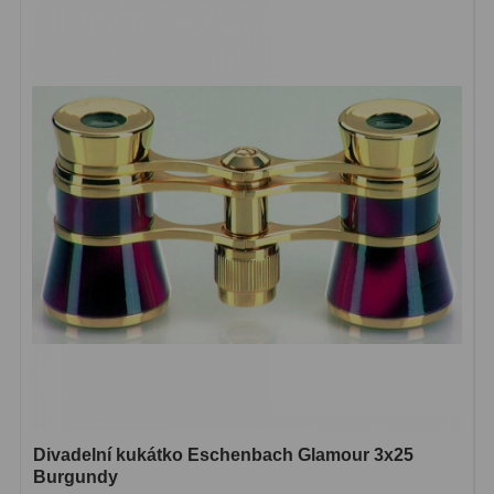
ZOOM
12
ED a Flat Field
12
Měřící, s mřížkou
6
Ostatní
30
Doplňky
1
Filtry
183
Měsíční a Polarizační
23
Sluneční
44
CLS a UHC
18
Divadelní kukátko Eschenbach Glamour 3x25
Širokopásmové
13
Burgundy