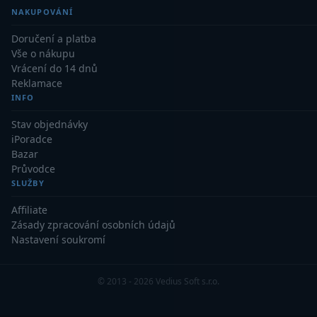
Ostatní
22
NAKUPOVÁNÍ
Doručení a platba
Seřízení
22
Vše o nákupu
Vrácení do 14 dnů
Laserové kolimátory
6
Reklamace
INFO
Optické kolimátory
11
Stav objednávky
Umělé hvězdy
5
iPoradce
Bazar
Zrcátka a hranoly
61
Průvodce
SLUŽBY
Diagonální zrcátka
36
Affiliate
Zásady zpracování osobních údajů
Diagonální hranoly
7
Nastavení soukromí
Amici hranoly 45°
11
© 2013 - 2026 Vedius Soft s.r.o.
Amici hranoly 90°
7