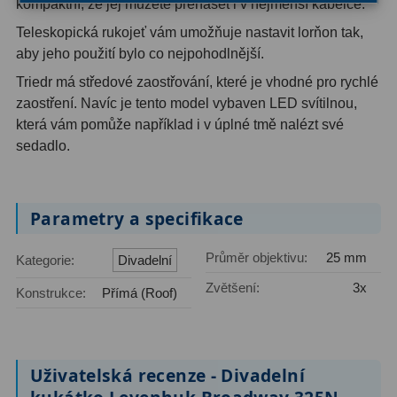
kompaktní, že jej můžete přenášet i v nejmenší kabelce.
Teleskopická rukojeť vám umožňuje nastavit lorňon tak,
Hledáčky
28
aby jeho použití bylo co nejpohodlnější.
Optické hledáčky
15
Triedr má středové zaostřování, které je vhodné pro rychlé
zaostření. Navíc je tento model vybaven LED svítilnou,
Red Dot hledáčky
6
která vám pomůže například i v úplné tmě nalézt své
sedadlo.
Sluneční hledáčky
3
Úchyty a držáky hledáčků
4
Parametry a specifikace
Příslušenství
54
Průměr objektivu:
25 mm
Kategorie:
Divadelní
Redukce 1,25" a 2"
17
Zvětšení:
3x
Konstrukce:
Přímá (Roof)
Svítilny
5
Čištění
28
Uživatelská recenze - Divadelní
Binohlavy
3