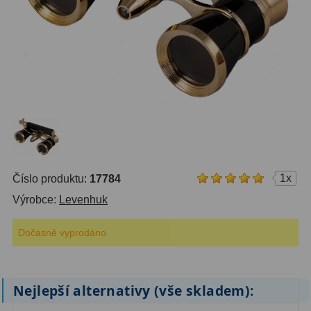
14
OTA - pouze optika
43
Dnů
Sluneční
1
Reklamace
Do 3000 Kč
24
Stav
Do 6000 Kč
37
Objednávky
Do 10000 Kč
41
IPoradce
Okuláry
388
Bazar
1x
Číslo produktu:
17784
Plössl a Super Plössl
120
Výrobce:
Levenhuk
Kontakty
WA (52°-60°)
62
Dočasně vyprodáno
SWA (62°-78°)
101
UWA (80°-98°)
27
Nejlepší alternativy (vše skladem):
XWA (100°-120°)
17