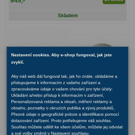
945,-
Ostatní
22
Skladem
Seřízení
22
Laserové kolimátory
6
Optické kolimátory
11
Nastavení cookies. Aby e-shop fungoval, jak jste
Umělé hvězdy
5
zvyklí.
Zrcátka a hranoly
61
Aby náš web dál fungoval tak, jak ho znáte, ukládáme a
přistupujeme k informacím z vašeho zařízení a
Diagonální zrcátka
36
zpracováváme údaje o vašem chování pro tyto účely:
Ukládání a/nebo přístup k informacím v zařízení,
Diagonální hranoly
7
Personalizovaná reklama a obsah, měření reklamy a
obsahu, poznatky o okruzích publika a vývoj produktů,
Amici hranoly 45°
11
Přesné údaje o geografické poloze a identifikace pomocí
dotazování zařízení. Proto potřebujeme váš souhlas.
Amici hranoly 90°
7
Souhlas můžete udělit ke všem účelům, můžete jej odvolat
a své volby změnit v Nastavení souhlasu.