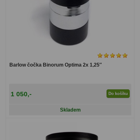
Hledáčky
28
Optické hledáčky
15
Red Dot hledáčky
6
Sluneční hledáčky
3
Barlow čočka Binorum Optima 2x 1,25″
Úchyty a držáky hledáčků
4
Příslušenství
54
1 050,-
Do košíku
Redukce 1,25" a 2"
17
Svítilny
5
Skladem
Čištění
28
Binohlavy
3