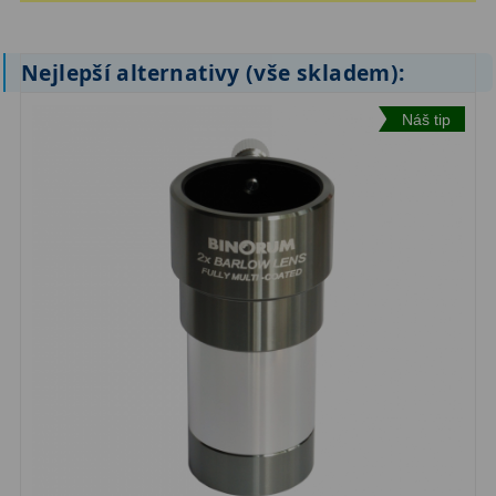
ZOOM
12
Nejlepší alternativy (vše skladem):
ED a Flat Field
12
Náš tip
Měřící, s mřížkou
6
Ostatní
30
Doplňky
1
Filtry
182
Měsíční a Polarizační
23
Sluneční
43
CLS a UHC
18
Širokopásmové
13