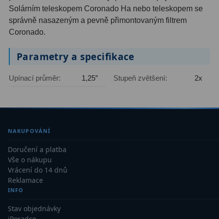
Kamery
3
Solárním teleskopem Coronado Ha nebo teleskopem se
správně nasazeným a pevně přimontovaným filtrem
Preparáty
2
Coronado.
Sklíčka
8
Parametry a specifikace
Mikroskopicke sady
3
Upínací průměr:
1,25″
Stupeň zvětšení:
2x
Meteostanice
52
Domácí
21
Pokročilé
5
NAKUPOVÁNÍ
Doručení a platba
Profesionální
9
Vše o nákupu
Vrácení do 14 dnů
Čidla
2
Reklamace
INFO
Teploměry a vlhkoměry
15
Stav objednávky
Foto stativy
10
iPoradce