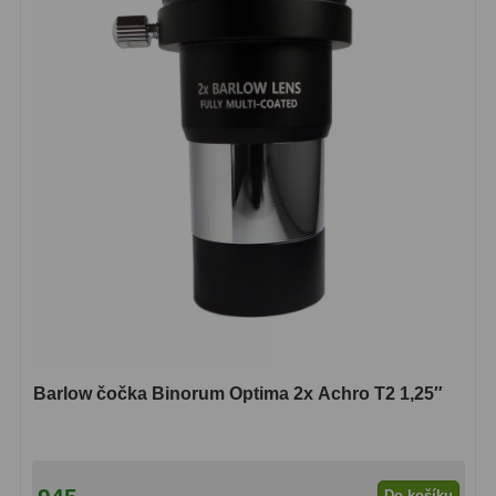
Ostatní
1
Montáže
93
Azimutální AZ
5
Paralaktické EQ
19
Fotografické montáže
5
Stativy a pilíře
3
Objímky
10
Motory a pohony
13
Barlow čočka Binorum Optima 2x Achro T2 1,25″
Upínací prvky
13
Závaží
3
Do košíku