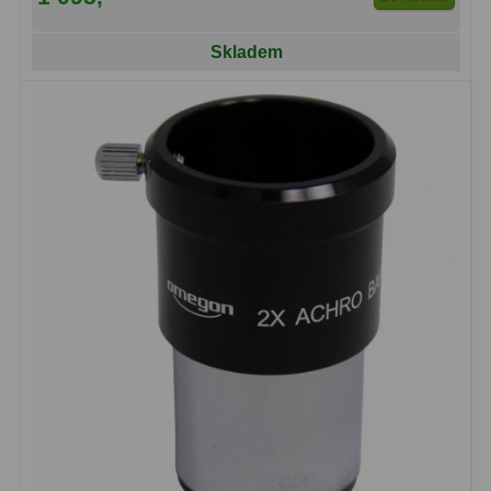
Binokulární dalekohledy
285
Skladem
Astronomické
44
Lovecké a turistické
114
Univerzální
38
Kapesní
14
Dětské
7
Námořní
12
Sportovní
54
Divadelní
2
Dálkoměry a Noční vidění
17