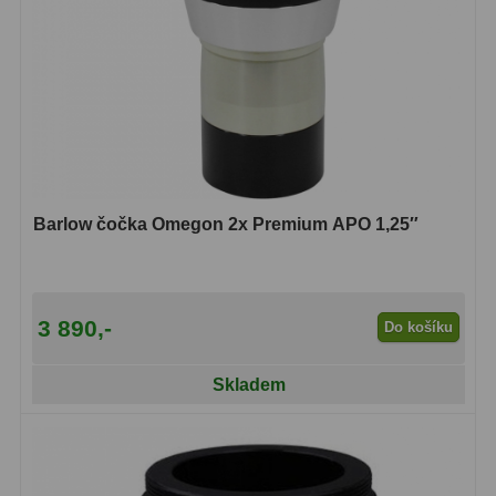
Filtry Clip
5
Filtry CCD Hα, OIII
7
Filtrová kola a rámy
16
Rovnače a reduktory
13
Pointace
7
Barlow čočka Omegon 2x Premium APO 1,25″
Zaostřovací masky
27
ADC, Tilting
14
3 890,-
Do košíku
Rotátory
34
Skladem
Komponenty
78
Helical výtahy
11
Okulárové výtahy
44