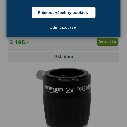
AstroFoto
306
Přijmout všechny cookies
Planetární kamery
19
Barlowova čočka Sky-Watcher 2″ super-deluxe ED
Deep-Sky kamery
28
Odmítnout vše
Guiding kamery
14
3 195,-
Do košíku
T-kroužky
16
Skladem
Adaptéry projekční
11
Adaptéry T2
39
Adaptéry M48
33
Filtry L-RGB
7
Filtry IR-Pass
6
Filtry IR-Block
10