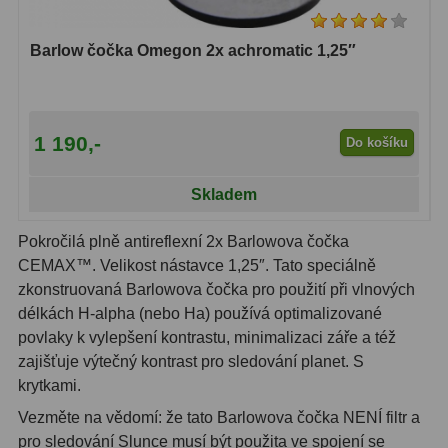
Dálkoměry
9
Barlow čočka Omegon 2x achromatic 1,25″
Noční vidění
8
Mikroskopy
76
1 190,-
Do košíku
Pro děti
5
Hobby
4
Skladem
Školní a studentské
14
Pokročilá plně antireflexní 2x Barlowova čočka
CEMAX™. Velikost nástavce 1,25″. Tato speciálně
Laboratorní
33
zkonstruovaná Barlowova čočka pro použití při vlnových
délkách H-alpha (nebo Ha) používá optimalizované
Kapesní
10
povlaky k vylepšení kontrastu, minimalizaci záře a též
zajišťuje výtečný kontrast pro sledování planet. S
Digitální
10
krytkami.
Příslušenství mikroskopů
16
Vezměte na vědomí: že tato Barlowova čočka NENÍ filtr a
pro sledování Slunce musí být použita ve spojení se