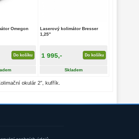
mátor Omegon
Laserový kolimátor Bresser
1,25″
1 995,-
Do košíku
Do košíku
ladem
Skladem
imační okulár 2″, kufřík.
acování osobních údajů