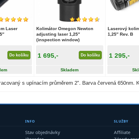
um Laser
Kolimátor Omegon Newton
Laserový koli
25″
adjusting laser 1,25″
1,25″ Rev. B
(inspection window)
1 695,-
1 295,-
Do košíku
Do košíku
dem
Skladem
Sk
pracovaný s upínacím průměrem 2”. Barva červená 650nm. Kol
INFO
SLUŽBY
Stav objednávky
Affiliate
iPoradce
Zásady zpr