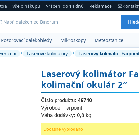
atba
Vše o nákupu
Vrácení do 14 dnů
Reklamace
Kontakt
Hled
Pozorovací dalekohledy
Mikroskopy
Meteostanice
›
›
Seřízení
Laserové kolimátory
Laserový kolimátor Farpoint
Laserový kolimátor Fa
kolimační okulár 2″
Číslo produktu:
49740
Výrobce:
Farpoint
Váha dodávky:
0,8 kg
Dočasně vyprodáno