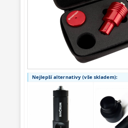
Seřízení 
22
Laserové
kolimátory
6
Optické kolimátory
11
Umělé hvězdy
5
Zrcátka a hranoly 
61
AstroFoto 
306
Komponenty 
78
Nejlepší alternativy (vše skladem):
Pozorovací 
dalekohledy 
50
Binokulární 
dalekohledy 
285
Dálkoměry a Noční 
vidění 
17
Mikroskopy 
76