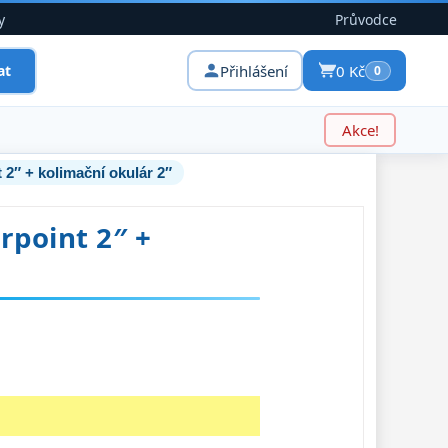
y
Průvodce
Přihlášení
0 Kč
at
0
Akce!
 2″ + kolimační okulár 2″
rpoint 2″ +