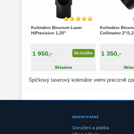
Příslušenství 
mikroskopů 
16
Meteostanice 
52
Kolimátor Binorum Laser
Kolimátor Binor
HiPrecision 1,25″
Collimator 2″/1,
Foto stativy 
10
Ostatní 
179
1 950,-
1 350,-
Do košíku
Bazar 
11
Skladem
Skla
Špičkový laserový kolimátor velmi precizně z
NAKUPOVÁNÍ
Doručení a platba
Vše o nákupu