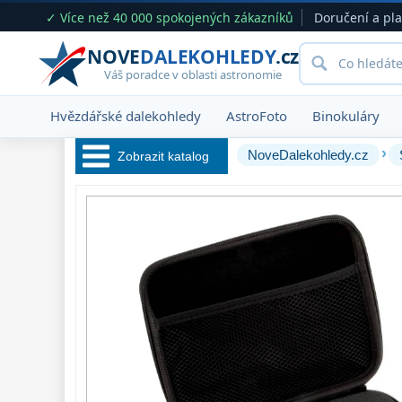
✓ Více než 40 000 spokojených zákazníků
Doručení a pl
NOVE
DALEKOHLEDY
.cz
Váš poradce v oblasti astronomie
Hvězdářské dalekohledy
AstroFoto
Binokuláry
›
NoveDalekohledy.cz
Zobrazit katalog
Hvězdářské 
dalekohledy 
222
Okuláry 
390
Filtry 
183
Barlow čočky 
65
Hledáčky 
28
Příslušenství 
54
Montáže 
93