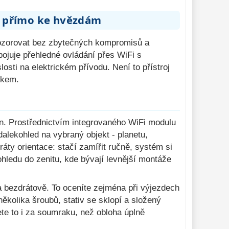
de přímo ke hvězdám
pozorovat bez zbytečných kompromisů a
ojuje přehledné ovládání přes WiFi s
osti na elektrickém přívodu. Není to přístroj
tkem.
. Prostřednictvím integrovaného WiFi modulu
alekohled na vybraný objekt - planetu,
ty orientace: stačí zamířit ručně, systém si
ohledu do zenitu, kde bývají levnější montáže
a bezdrátově. To oceníte zejména při výjezdech
ěkolika šroubů, stativ se sklopí a složený
ete to i za soumraku, než obloha úplně