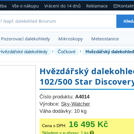
atba
Vše o nákupu
Vrácení do 14 dnů
Reklamace
Kontakt
Hled
Pozorovací dalekohledy
Mikroskopy
Meteostanice
›
›
Hvězdářské dalekohledy
Čočkové
Hvězdářský dalekohled
Hvězdářský dalekohle
102/500 Star Discover
Číslo produktu:
A4014
Výrobce:
Sky-Watcher
Váha dodávky:
10 kg
16 495 Kč
Cena s DPH:
Skladem v e-shopu: 1 ks