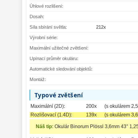
Úhlové rozlišení:
Dosah:
Síla sbírání světla:
212x
Výrobní série:
Maximální užitečné zvětšení:
Upínací průměr okuláru:
Automatické sledování objektů:
Montáž:
Typové zvětšení
Maximální (2D):
200x
(s okulárem 2,
Rozlišovací (1.4D):
139x
(s okulárem 3,
Náš tip
:
Okulár Binorum Plössl 3,6mm 43° 1,2