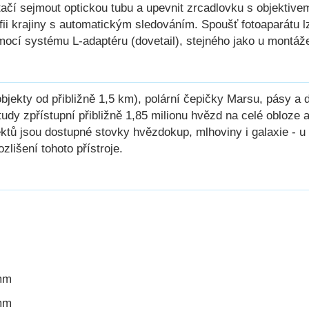
ačí sejmout optickou tubu a upevnit zrcadlovku s objektivem,
fii krajiny s automatickým sledováním. Spoušť fotoaparátu l
mocí systému L-adaptéru (dovetail), stejného jako u montáže
bjekty od přibližně 1,5 km), polární čepičky Marsu, pásy a d
dy zpřístupní přibližně 1,85 milionu hvězd na celé obloze a
ektů jsou dostupné stovky hvězdokup, mlhoviny i galaxie - u
zlišení tohoto přístroje.
 mm
 mm