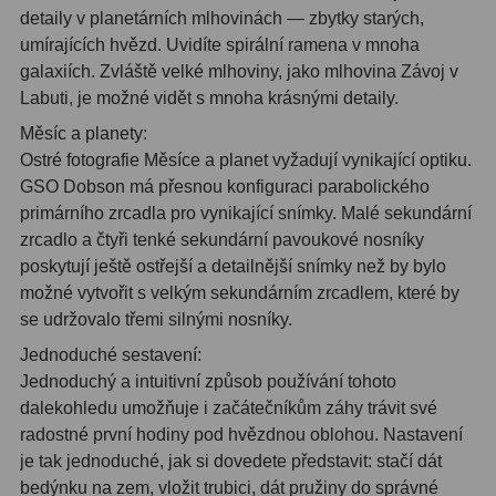
detaily v planetárních mlhovinách — zbytky starých,
umírajících hvězd. Uvidíte spirální ramena v mnoha
Hledáčky
28
galaxiích. Zvláště velké mlhoviny, jako mlhovina Závoj v
Labuti, je možné vidět s mnoha krásnými detaily.
Optické hledáčky
15
Měsíc a planety:
Red Dot hledáčky
6
Ostré fotografie Měsíce a planet vyžadují vynikající optiku.
GSO Dobson má přesnou konfiguraci parabolického
Sluneční hledáčky
3
primárního zrcadla pro vynikající snímky. Malé sekundární
zrcadlo a čtyři tenké sekundární pavoukové nosníky
Úchyty a držáky hledáčků
4
poskytují ještě ostřejší a detailnější snímky než by bylo
Příslušenství
54
možné vytvořit s velkým sekundárním zrcadlem, které by
se udržovalo třemi silnými nosníky.
Redukce 1,25" a 2"
17
Jednoduché sestavení:
Jednoduchý a intuitivní způsob používání tohoto
Svítilny
5
dalekohledu umožňuje i začátečníkům záhy trávit své
radostné první hodiny pod hvězdnou oblohou. Nastavení
Čištění
28
je tak jednoduché, jak si dovedete představit: stačí dát
Binohlavy
3
bedýnku na zem, vložit trubici, dát pružiny do správné