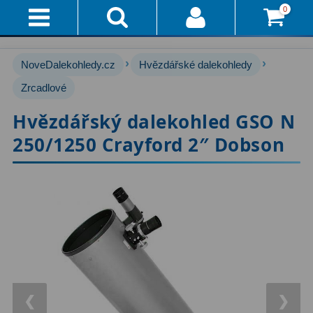
0
Přihlášení
Akce!
›
›
NoveDalekohledy.cz
Hvězdářské dalekohledy
Affiliate
Hvězdářské dalekohledy
Zrcadlové
222
Hvězdářský dalekohled GSO N
Průvodce
Pro začátečníky
67
250/1250 Crayford 2″ Dobson
Pro děti
30
Doručení
A
Čočkové
60
Platba
Zrcadlové
65
Vše
O
Katadioptrické
7
Nákupu
ED / Apochromáty
33
Vrácení
Ritchey-Chrétien
13
❮
❯
Do