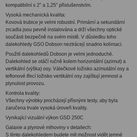
kompatibilní s 2″ a 1,25″ přislušenstvím.
OIII
9
Vysoká mechanická kvalita:
Hβ
6
Kovová trubice je velmi robustní. Primární a sekundární
zrcadla jsou pevně instalována a drží všechny optické
SII
2
součásti bezpečně na svém místě. V důsledku toho
dalekohledy GSO Dobson neztrácejí snadno kolimaci.
Planetární
2
Použití dalekohledů Dobson je velmi jednoduché.
Barevné
66
Dalekohled se otáčí ručně kolem horizontální (azimut) a
vertikální (výška) osy. Válečkové ložisko azimutální osy a
Barlow čočky
65
teflonové třecí ložisko vertikální osy zajištují jemnost a
plynulost provozu.
Barlow 2x
38
Kontrola kvality:
Barlow 3x
12
Všechny výrobky procházejí přísnými testy, aby byla
zaručena trvale vysoká úroveň kvality.
Barlow 4x
3
Vynikající vizuální výkon GSD 250C
Barlow 5x
8
Galaxie a plynové mlhoviny v detailech:
S tímto dalekohledem budete mít možnost vidět jemné
Převracecí
4