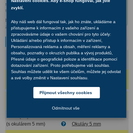
Nastavení cookies. Aby e-shop fungoval, jak jste
s lidským
sbírání
✅ Okulár Super
Filtry Clip
5
zvyklí.
okem)
světla:
Ploessl 25mm
Filtry CCD Hα, OIII
7
✅ Redukce 2″/1,25″
Maximální užitečné
500x
Aby náš web dál fungoval tak, jak ho znáte, ukládáme a
zvětšení:
přistupujeme k informacím z vašeho zařízení a
Filtrová kola a rámy
16
zpracováváme údaje o vašem chování pro tyto účely:
Typové zvětšení
Ukládání a/nebo přístup k informacím v zařízení,
Rovnače a reduktory
13
Personalizovaná reklama a obsah, měření reklamy a
obsahu, poznatky o okruzích publika a vývoj produktů,
Pointace
7
Maximální (2D):
500x
Přesné údaje o geografické poloze a identifikace pomocí
(s okulárem 2,5 mm)
Okuláry 2 mm
dotazování zařízení. Proto potřebujeme váš souhlas.
Zaostřovací masky
27
Souhlas můžete udělit ke všem účelům, můžete jej odvolat
Rozlišovací (1.4D):
347x
a své volby změnit v Nastavení souhlasu.
ADC, Tilting
14
(s okulárem 3,6 mm)
Okuláry 3 mm
Přijmout všechny cookies
Rotátory
34
Náš tip
:
Okulár Binorum Plössl
Do
955 Kč
košíku
3,6mm 43° 1,25″
Komponenty
78
Odmítnout vše
Velké (1D):
250x
Helical výtahy
11
(s okulárem 5 mm)
Okuláry 5 mm
Okulárové výtahy
44