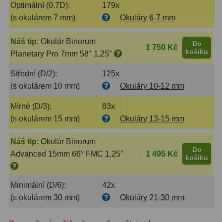
Optimální (0.7D):
179x
(s okulárem 7 mm)
Okuláry 6-7 mm
Primární zrcadla
9
Náš tip
:
Okulár Binorum
Sekundární zrcadla
6
Do
1 750 Kč
košíku
Planetary Pro 7mm 58° 1,25″
Adaptéry k okulárovým
Střední (D/2):
125x
výtahům
8
(s okulárem 10 mm)
Okuláry 10-12 mm
Pozorovací dalekohledy
50
Mírné (D/3):
83x
(s okulárem 15 mm)
Okuláry 13-15 mm
Kompaktní
3
Turistické
9
Náš tip
:
Okulár Binorum
Do
Advanced 15mm 66° FMC 1,25″
1 495 Kč
košíku
Pro pozorování přírody a
ornitologie
17
Minimální (D/6):
42x
Monokuláry
20
(s okulárem 30 mm)
Okuláry 21-30 mm
Dárkové
1