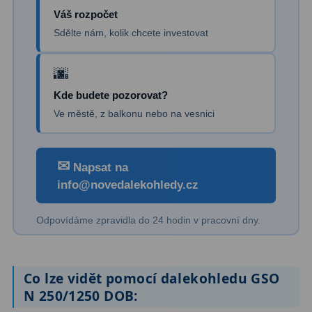
Dálkoměry
9
Váš rozpočet
Sdělte nám, kolik chcete investovat
Noční vidění
8
Mikroskopy
76
Kde budete pozorovat?
Pro děti
5
Ve městě, z balkonu nebo na vesnici
Hobby
4
✉
Školní a studentské
14
Napsat na
info@novedalekohledy.cz
Laboratorní
33
Odpovídáme zpravidla do 24 hodin v pracovní dny.
Kapesní
10
Digitální
10
Co lze vidět pomocí dalekohledu GSO
Příslušenství mikroskopů
16
N 250/1250 DOB: