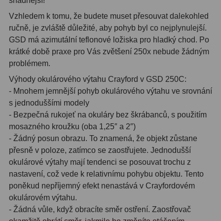
snadnejší!
Ostatní
22
Vzhledem k tomu, že budete muset přesouvat dalekohled
Seřízení
22
ručně, je zvláště důležité, aby pohyb byl co nejplynulejší.
GSD má azimutální teflonové ložiska pro hladký chod. Po
Laserové kolimátory
6
krátké době praxe pro Vás zvětšení 250x nebude žádným
problémem.
Optické kolimátory
11
Výhody okulárového výtahu Crayford v GSD 250C:
- Mnohem jemnější pohyb okulárového výtahu ve srovnání
Umělé hvězdy
5
s jednoduššími modely
Zrcátka a hranoly
61
- Bezpečná rukojeť na okuláry bez škrábanců, s použitím
mosazného kroužku (oba 1,25″ a 2″)
Diagonální zrcátka
36
- Žádný posun obrazu. To znamená, že objekt zůstane
přesně v poloze, zatímco se zaostřujete. Jednodušší
Diagonální hranoly
7
okulárové výtahy mají tendenci se posouvat trochu z
nastavení, což vede k relativnímu pohybu objektu. Tento
Amici hranoly 45°
11
poněkud nepříjemný efekt nenastává v Crayfordovém
okulárovém výtahu.
Amici hranoly 90°
7
- Žádná vůle, když obracíte směr ostření. Zaostřovač