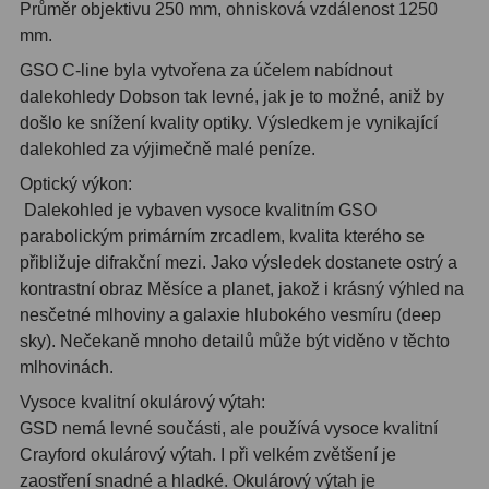
Průměr objektivu 250 mm, ohnisková vzdálenost 1250
mm.
ZOOM
12
GSO C-line byla vytvořena za účelem nabídnout
ED a Flat Field
12
dalekohledy Dobson tak levné, jak je to možné, aniž by
došlo ke snížení kvality optiky. Výsledkem je vynikající
Měřící, s mřížkou
6
dalekohled za výjimečně malé peníze.
Ostatní
30
Optický výkon:
Dalekohled je vybaven vysoce kvalitním GSO
Doplňky
1
parabolickým primárním zrcadlem, kvalita kterého se
přibližuje difrakční mezi. Jako výsledek dostanete ostrý a
Filtry
181
kontrastní obraz Měsíce a planet, jakož i krásný výhled na
nesčetné mlhoviny a galaxie hlubokého vesmíru (deep
Měsíční a Polarizační
23
sky). Nečekaně mnoho detailů může být viděno v těchto
mlhovinách.
Sluneční
42
Vysoce kvalitní okulárový výtah:
CLS a UHC
18
GSD nemá levné součásti, ale používá vysoce kvalitní
Crayford okulárový výtah. I při velkém zvětšení je
Širokopásmové
13
zaostření snadné a hladké. Okulárový výtah je