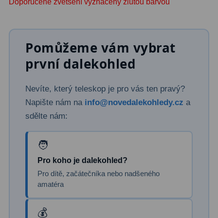
Doporučené zvětšení vyznačeny žlutou barvou
Binokulární dalekohledy
285
Astronomické
44
Pomůžeme vám vybrat
první dalekohled
Lovecké a turistické
114
Univerzální
38
Nevíte, který teleskop je pro vás ten pravý?
Kapesní
14
Napište nám na
info@novedalekohledy.cz
a
sdělte nám:
Dětské
7
Námořní
12
Pro koho je dalekohled?
Sportovní
54
Pro dítě, začátečníka nebo nadšeného
Divadelní
2
amatéra
Dálkoměry a Noční vidění
17