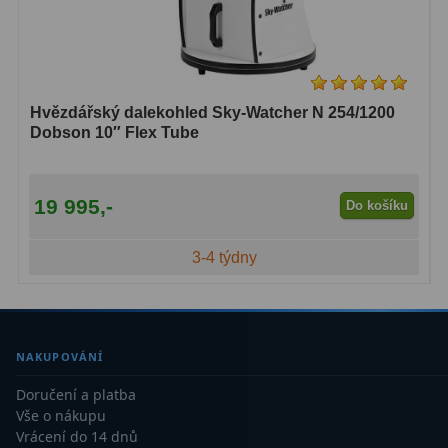
Hvězdářský dalekohled Sky-Watcher N 254/1200
Dobson 10″ Flex Tube
19 995,-
Do košíku
3-4 týdny
NAKUPOVÁNÍ
Doručení a platba
Vše o nákupu
Vrácení do 14 dnů