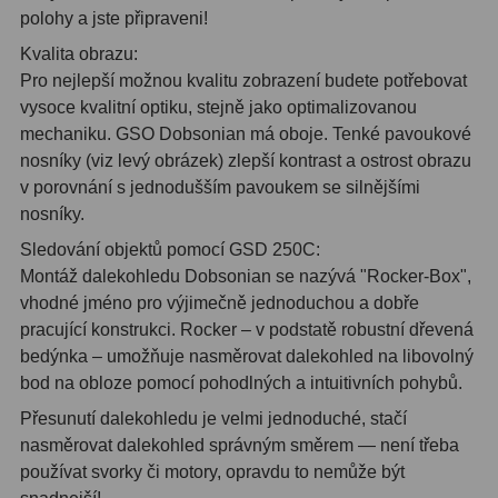
polohy a jste připraveni!
Ostatní
1
Kvalita obrazu:
Pro nejlepší možnou kvalitu zobrazení budete potřebovat
Montáže
93
vysoce kvalitní optiku, stejně jako optimalizovanou
mechaniku. GSO Dobsonian má oboje. Tenké pavoukové
Azimutální AZ
5
nosníky (viz levý obrázek) zlepší kontrast a ostrost obrazu
Paralaktické EQ
19
v porovnání s jednodušším pavoukem se silnějšími
nosníky.
Fotografické montáže
5
Sledování objektů pomocí GSD 250C:
Stativy a pilíře
3
Montáž dalekohledu Dobsonian se nazývá "Rocker-Box",
vhodné jméno pro výjimečně jednoduchou a dobře
Objímky
10
pracující konstrukci. Rocker – v podstatě robustní dřevená
bedýnka – umožňuje nasměrovat dalekohled na libovolný
Motory a pohony
13
bod na obloze pomocí pohodlných a intuitivních pohybů.
Upínací prvky
13
Přesunutí dalekohledu je velmi jednoduché, stačí
nasměrovat dalekohled správným směrem — není třeba
Závaží
3
používat svorky či motory, opravdu to nemůže být