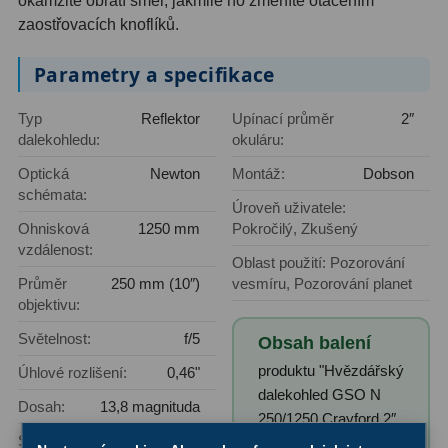
okamžitě obrátí směr, jakmile ho změníte otáčením
AstroFoto
306
zaostřovacích knoflíků.
Planetární kamery
19
Parametry a specifikace
Deep-Sky kamery
28
Typ
Reflektor
Upínací průměr
2″
Guiding kamery
14
dalekohledu:
okuláru:
Optická
Newton
Montáž:
Dobson
T-kroužky
16
schémata:
Úroveň uživatele:
Adaptéry projekční
11
Ohnisková
1250 mm
Pokročilý, Zkušený
vzdálenost:
Adaptéry T2
39
Oblast použití: Pozorování
Průměr
250 mm (10″)
vesmíru, Pozorování planet
Adaptéry M48
33
objektivu:
Světelnost:
f/5
Obsah balení
Filtry L-RGB
7
produktu "Hvězdářský
Úhlové rozlišení:
0,46"
Filtry IR-Pass
6
dalekohled GSO N
Dosah:
13,8 magnituda
250/1250 Crayford 2″
Filtry IR-Block
10
Síla
1275x
Dobson":
(ve srovnání