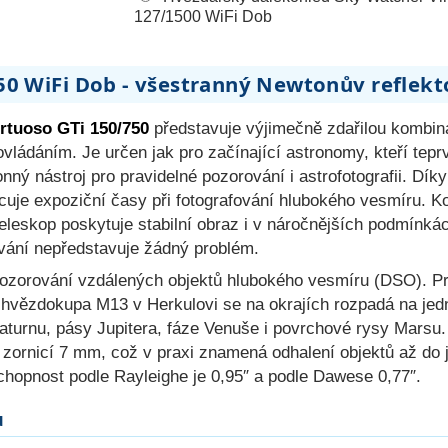
127/1500 WiFi Dob
50 WiFi Dob - všestranný Newtonův reflek
rtuoso GTi 150/750
představuje výjimečně zdařilou kombinac
ádáním. Je určen jak pro začínající astronomy, kteří teprv
nný nástroj pro pravidelné pozorování i astrofotografii. Díky s
uje expoziční časy při fotografování hlubokého vesmíru. Ko
teleskop poskytuje stabilní obraz i v náročnějších podmínk
ování nepředstavuje žádný problém.
pozorování vzdálených objektů hlubokého vesmíru (DSO). P
á hvězdokupa M13 v Herkulovi se na okrajích rozpadá na jedn
Saturnu, pásy Jupitera, fáze Venuše i povrchové rysy Marsu.
u zornicí 7 mm, což v praxi znamená odhalení objektů až do 
chopnost podle Rayleighe je 0,95″ a podle Dawese 0,77″.
u