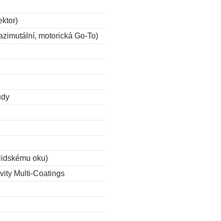
ektor)
azimutální, motorická Go-To)
udy
 lidskému oku)
vity Multi-Coatings