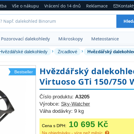
atba
Vše o nákupu
Vrácení do 14 dnů
Reklamace
Kontakt
Hled
Pozorovací dalekohledy
Mikroskopy
Meteostanice
›
›
Hvězdářské dalekohledy
Zrcadlové
Hvězdářský dalekohle
Hvězdářský dalekohle
Bestseller
Virtuoso GTi 150/750 
Číslo produktu:
A3205
Výrobce:
Sky-Watcher
Váha dodávky:
9 kg
10 695 Kč
Cena s DPH:
Na objednávku - více než měsíc