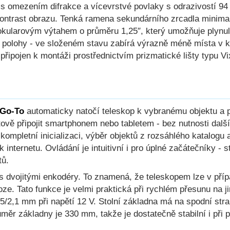
s omezením difrakce a vícevrstvé povlaky s odrazivostí 94 
kontrast obrazu. Tenká ramena sekundárního zrcadla minimaliz
 okularovým výtahem o průměru 1,25″, který umožňuje plynu
polohy - ve složeném stavu zabírá výrazně méně místa v ku
připojen k montáži prostřednictvím prizmatické lišty typu Vi
 Go-To
automaticky natočí teleskop k vybranému objektu a 
átově připojit smartphonem nebo tabletem - bez nutnosti dalš
mpletní inicializaci, výběr objektů z rozsáhlého katalogu 
 k internetu. Ovládání je intuitivní i pro úplné začátečníky 
tů.
 dvojitými enkodéry. To znamená, že teleskopem lze v přípa
oze. Tato funkce je velmi praktická při rychlém přesunu na ji
2,1 mm při napětí 12 V. Stolní základna má na spodní stran
ůměr základny je 330 mm, takže je dostatečně stabilní i při 