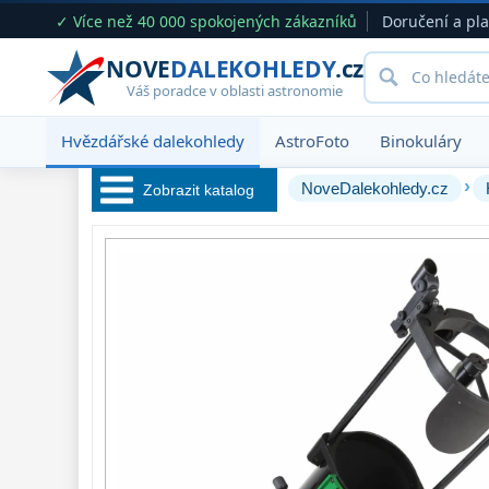
✓ Více než 40 000 spokojených zákazníků
Doručení a pl
NOVE
DALEKOHLEDY
.cz
Váš poradce v oblasti astronomie
Hvězdářské dalekohledy
AstroFoto
Binokuláry
›
NoveDalekohledy.cz
Zobrazit katalog
Hvězdářské 
dalekohledy 
222
Pro začátečníky
67
Pro děti
30
Čočkové
60
Zrcadlové
65
Katadioptrické
7
ED / Apochromáty
33
Ritchey-Chrétien
13
OTA - pouze