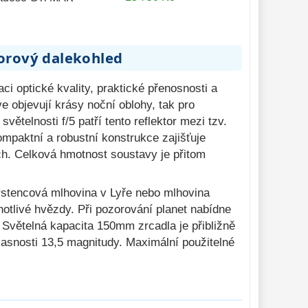
torový dalekohled
i optické kvality, praktické přenosnosti a
e objevují krásy noční oblohy, tak pro
větelnosti f/5 patří tento reflektor mezi tzv.
mpaktní a robustní konstrukce zajišťuje
ách. Celková hmotnost soustavy je přitom
rstencová mlhovina v Lyře nebo mlhovina
otlivé hvězdy. Při pozorování planet nabídne
 Světelná kapacita 150mm zrcadla je přibližně
jasnosti 13,5 magnitudy. Maximální použitelné