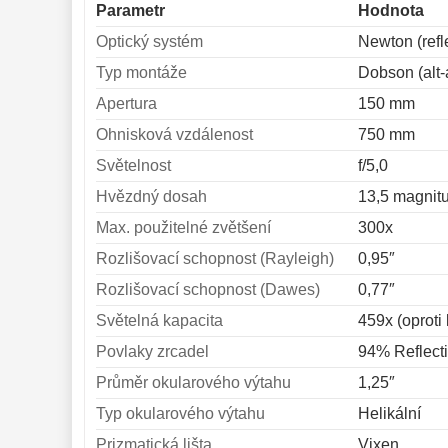
Parametr
Hodnota
Optický systém
Newton (refl
Typ montáže
Dobson (alt-
Apertura
150 mm
Ohnisková vzdálenost
750 mm
Světelnost
f/5,0
Hvězdný dosah
13,5 magnit
Max. použitelné zvětšení
300x
Rozlišovací schopnost (Rayleigh)
0,95″
Rozlišovací schopnost (Dawes)
0,77″
Světelná kapacita
459x (oproti
Povlaky zrcadel
94% Reflecti
Průměr okularového výtahu
1,25″
Typ okularového výtahu
Helikální
Prizmatická lišta
Vixen