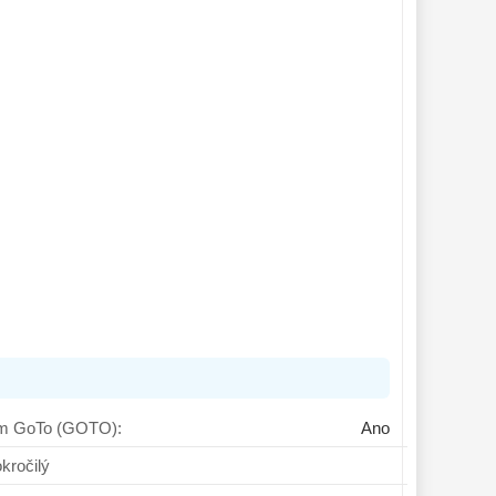
ém GoTo (GOTO):
Ano
ík, Pokročilý