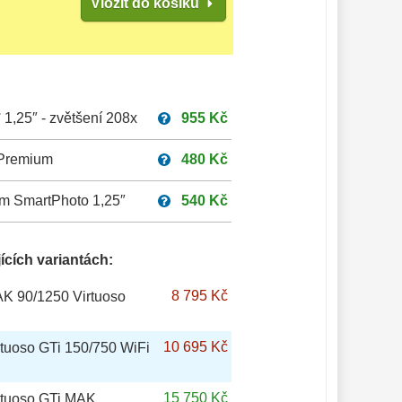
Vložit do košíku
1,25″ - zvětšení 208x
955 Kč
 Premium
480 Kč
um SmartPhoto 1,25″
540 Kč
ících variantách:
8 795 Kč
K 90/1250 Virtuoso
10 695 Kč
tuoso GTi 150/750 WiFi
15 750 Kč
rtuoso GTi MAK