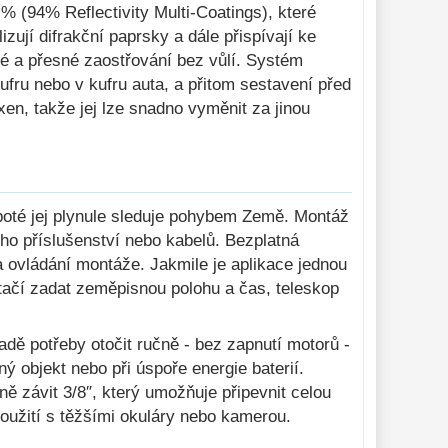
% (94% Reflectivity Multi-Coatings), které
ují difrakční paprsky a dále přispívají ke
lé a přesné zaostřování bez vůlí. Systém
fru nebo v kufru auta, a přitom sestavení před
xen, takže jej lze snadno vyměnit za jinou
poté jej plynule sleduje pohybem Země. Montáž
ího příslušenství nebo kabelů. Bezplatná
a ovládání montáže. Jakmile je aplikace jednou
- stačí zadat zeměpisnou polohu a čas, teleskop
dě potřeby otočit ručně - bez zapnutí motorů -
ný objekt nebo při úspoře energie baterií.
ě závit 3/8″, který umožňuje připevnit celou
použití s těžšími okuláry nebo kamerou.