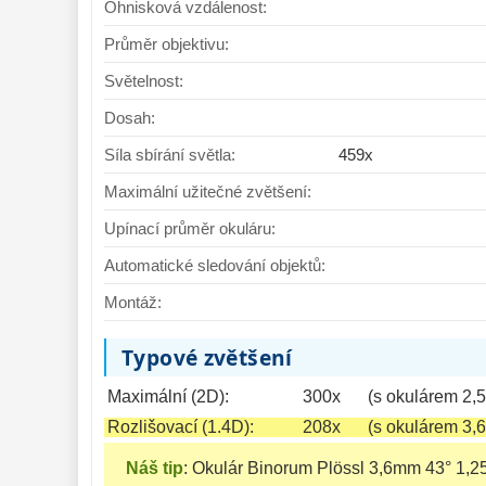
Ohnisková vzdálenost:
Průměr objektivu:
Světelnost:
Dosah:
Síla sbírání světla:
459x
Maximální užitečné zvětšení:
Upínací průměr okuláru:
Automatické sledování objektů:
Montáž:
Typové zvětšení
Maximální (2D):
300x
(s okulárem 2,
Rozlišovací (1.4D):
208x
(s okulárem 3,
Náš tip
:
Okulár Binorum Plössl 3,6mm 43° 1,2