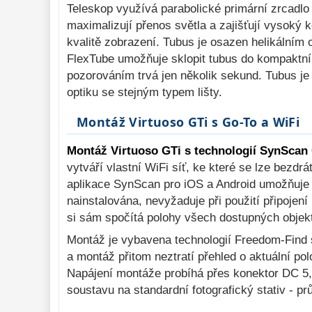
Teleskop využívá parabolické primární zrcadlo 
maximalizují přenos světla a zajišťují vysoký 
kvalitě zobrazení. Tubus je osazen helikálním
FlexTube umožňuje sklopit tubus do kompaktní 
pozorováním trvá jen několik sekund. Tubus je 
optiku se stejným typem lišty.
Montáž Virtuoso GTi s Go-To a WiFi
Montáž Virtuoso GTi s technologií SynScan
vytváří vlastní WiFi síť, ke které se lze bezdr
aplikace SynScan pro iOS a Android umožňuje ko
nainstalována, nevyžaduje při použití připojení
si sám spočítá polohy všech dostupných objek
Montáž je vybavena technologií Freedom-Find s
a montáž přitom neztratí přehled o aktuální pol
Napájení montáže probíhá přes konektor DC 5,5/
soustavu na standardní fotografický stativ - pr