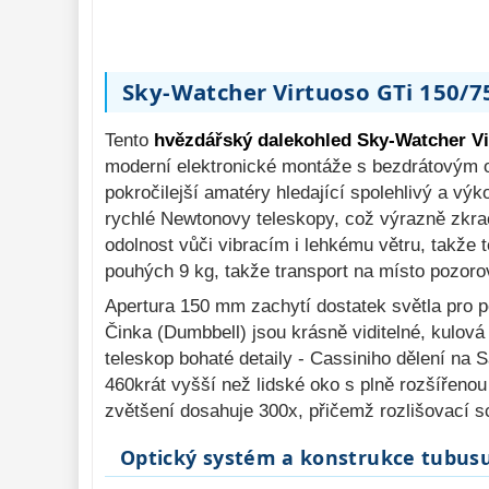
Komponenty 
78
Pozorovací 
dalekohledy 
50
Sky-Watcher Virtuoso GTi 150/7
Binokulární 
dalekohledy 
285
Tento
hvězdářský dalekohled Sky-Watcher Vi
moderní elektronické montáže s bezdrátovým ovl
Dálkoměry a Noční 
pokročilejší amatéry hledající spolehlivý a výko
vidění 
17
rychlé Newtonovy teleskopy, což výrazně zkrac
Mikroskopy 
76
odolnost vůči vibracím i lehkému větru, takže 
pouhých 9 kg, takže transport na místo pozor
Příslušenství 
mikroskopů 
16
Apertura 150 mm zachytí dostatek světla pro 
Meteostanice 
Činka (Dumbbell) jsou krásně viditelné, kulov
52
teleskop bohaté detaily - Cassiniho dělení na 
Foto stativy 
10
460krát vyšší než lidské oko s plně rozšířeno
Ostatní 
zvětšení dosahuje 300x, přičemž rozlišovací s
179
Bazar 
11
Optický systém a konstrukce tubus