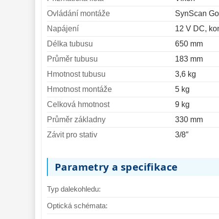
Ovládání montáže
SynScan Go-
Napájení
12 V DC, ko
Délka tubusu
650 mm
Průměr tubusu
183 mm
Hmotnost tubusu
3,6 kg
Hmotnost montáže
5 kg
Celková hmotnost
9 kg
Průměr základny
330 mm
Závit pro stativ
3/8″
Parametry a specifikace
Typ dalekohledu:
Optická schémata: