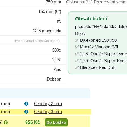
750 mm
Oblast použití: Pozorová
150 mm (6″)
Obsah balení
f/5
produktu "Hvězdářský dalek
13,5 magnituda
Dob":
✅ Dalekohled 150/750
(ve srovnání s lidským okem)
✅ Montáž Virtuoso GTi
300x
✅ 1,25″ Okulár Super 25mm
1,25″
✅ 1,25″ Okulár Super 10mm
✅ Hledáček Red Dot
Ano
Dobson
5 mm)
Okuláry 2 mm
6 mm)
Okuláry 3 mm
5″
955 Kč
Do košíku