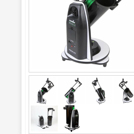
optika
43
Sluneční
1
Do 3000 Kč
24
Do 6000 Kč
37
Do 10000 Kč
41
Okuláry 
388
Filtry 
182
Barlow čočky 
65
Hledáčky 
28
Příslušenství 
54
Montáže 
93
Seřízení 
22
Zrcátka a hranoly 
61
AstroFoto 
306