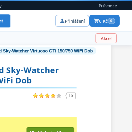
y
Průvodce
Přihlášení
0 Kč
at
0
Akce!
d Sky-Watcher Virtuoso GTi 150/750 WiFi Dob
d Sky-Watcher
WiFi Dob
1x