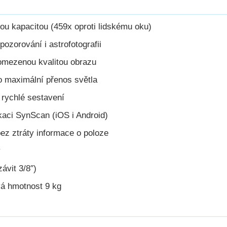
ou kapacitou (459x oproti lidskému oku)
pozorování i astrofotografii
 omezenou kvalitou obrazu
o maximální přenos světla
rychlé sestavení
kaci SynScan (iOS i Android)
ez ztráty informace o poloze
y
ávit 3/8″)
vá hmotnost 9 kg