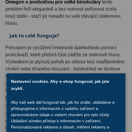
Omegon s protiváhou pro velké binokuláry
tento
OIII
9
problém řeší elegantně a bez nutnosti pořizovat zcela
nový stativ - stačí jej nasadit na vaši stávající stativovou
Hβ
6
hlavu.
SII
2
Jak to celé funguje?
Planetární
2
Principem je vyvážení hmotnosti dalekohledu pomocí
protizávaží, které přebírá část zátěže ze stativové hlavy.
Barevné
66
Výsledkem je plynulý pohyb po obloze bez nepříjemného
chvění nebo trhavého klouzání - dalekohled se doslova
Barlow čočky
65
vznáší od objektu k objektu. Pro každého, kdo někdy
Nastavení cookies. Aby e-shop fungoval, jak jste
Barlow 2x
38
zkoušel sledovat noční oblohu s těžkým binokulárem na
zvyklí.
nevyvážené hlavě, jde o zásadní rozdíl v komfortu i kvalitě
Barlow 3x
12
pozorování.
Aby náš web dál fungoval tak, jak ho znáte, ukládáme a
Systém využívá standardizovanou Arca-Swiss lištu se
Barlow 4x
3
přistupujeme k informacím z vašeho zařízení a
šířkou hranolu 41 mm, což zaručuje kompatibilitu s
zpracováváme údaje o vašem chování pro tyto účely:
Barlow 5x
8
většinou kvalitních stativových hlav na trhu. L-lišta s
Ukládání a/nebo přístup k informacím v zařízení,
Personalizovaná reklama a obsah, měření reklamy a
klasickým fotografickým závitem umožňuje připojit
Převracecí
4