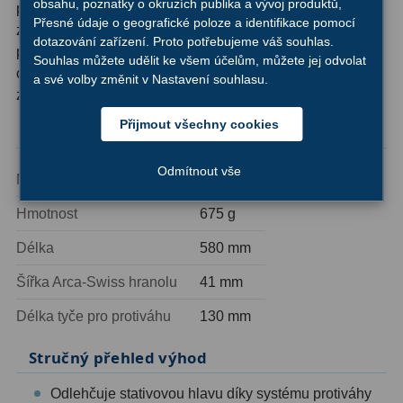
obsahu, poznatky o okruzích publika a vývoj produktů,
prakticky jakýkoli dalekohled vybavený stativovým
Přesné údaje o geografické poloze a identifikace pomocí
závitem, včetně oblíbených modelů se skloněným 45°
Hledáčky
28
dotazování zařízení. Proto potřebujeme váš souhlas.
pohledem. Tyč pro protizávaží má délku 130 mm a je
Souhlas můžete udělit ke všem účelům, můžete jej odvolat
opatřena fotografickým šroubem pro snadnou montáž
a své volby změnit v Nastavení souhlasu.
Optické hledáčky
15
závaží.
Red Dot hledáčky
6
Přijmout všechny cookies
Technické parametry
Sluneční hledáčky
3
Odmítnout vše
Nosnost
2,5 kg
Úchyty a držáky hledáčků
4
Hmotnost
675 g
Příslušenství
54
Délka
580 mm
Redukce 1,25" a 2"
17
Šířka Arca-Swiss hranolu
41 mm
Délka tyče pro protiváhu
130 mm
Svítilny
5
Čištění
28
Stručný přehled výhod
Binohlavy
3
Odlehčuje stativovou hlavu díky systému protiváhy