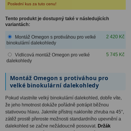
Poslední kus za tuto cenu!
ZOOM
12
Tento produkt je dostupný také v následujících
ED a Flat Field
12
variantách:
Měřící, s mřížkou
6
2 420 Kč
Montáž Omegon s protiváhou pro velké
binokulární dalekohledy
Ostatní
30
5 745 Kč
Vidlicová montáž Omegon pro velké
dalekohledy
Doplňky
1
Filtry
183
Montáž Omegon s protiváhou pro
velké binokulární dalekohledy
Měsíční a Polarizační
23
Pokud vlastníte velký binokulární dalekohled, dobře víte,
Sluneční
44
že jeho hmotnost dokáže pořádně potrápit běžnou
stativovou hlavu. Jakmile přístroj nakloníte zhruba na 45°,
CLS a UHC
18
zátěž prostě přeroste možnosti standardního upevnění a
Širokopásmové
13
dalekohled se začne nežádoucně posouvat.
Držák