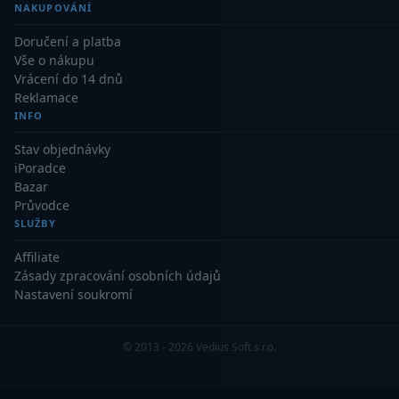
AstroFoto
306
NAKUPOVÁNÍ
Doručení a platba
Planetární kamery
19
Vše o nákupu
Vrácení do 14 dnů
Deep-Sky kamery
28
Reklamace
INFO
Guiding kamery
14
Stav objednávky
T-kroužky
16
iPoradce
Bazar
Adaptéry projekční
11
Průvodce
SLUŽBY
Adaptéry T2
39
Affiliate
Adaptéry M48
33
Zásady zpracování osobních údajů
Nastavení soukromí
Filtry L-RGB
7
Filtry IR-Pass
6
© 2013 - 2026 Vedius Soft s.r.o.
Filtry IR-Block
10