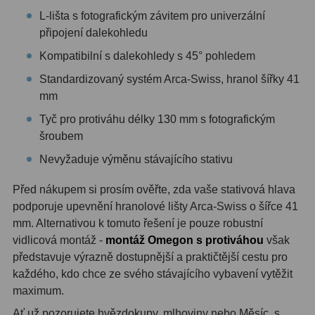
L-lišta s fotografickým závitem pro univerzální
Ostatní
1
připojení dalekohledu
Montáže
93
Kompatibilní s dalekohledy s 45° pohledem
Standardizovaný systém Arca-Swiss, hranol šířky 41
Azimutální AZ
5
mm
Paralaktické EQ
19
Tyč pro protiváhu délky 130 mm s fotografickým
šroubem
Fotografické montáže
5
Nevyžaduje výměnu stávajícího stativu
Stativy a pilíře
3
Před nákupem si prosím ověřte, zda vaše stativová hlava
Objímky
10
podporuje upevnění hranolové lišty Arca-Swiss o šířce 41
mm. Alternativou k tomuto řešení je pouze robustní
Motory a pohony
13
vidlicová montáž -
montáž Omegon s protiváhou
však
představuje výrazně dostupnější a praktičtější cestu pro
Upínací prvky
13
každého, kdo chce ze svého stávajícího vybavení vytěžit
maximum.
Závaží
3
Ať už pozorujete hvězdokupy, mlhoviny nebo Měsíc, s