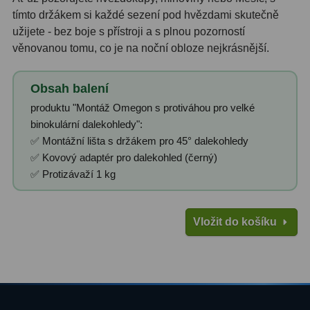
Ostatní
22
tímto držákem si každé sezení pod hvězdami skutečně
užijete - bez boje s přístroji a s plnou pozorností
Seřízení
22
věnovanou tomu, co je na noční obloze nejkrásnější.
Laserové kolimátory
6
Obsah balení
Optické kolimátory
11
produktu "Montáž Omegon s protiváhou pro velké
binokulární dalekohledy":
Umělé hvězdy
5
✅ Montážní lišta s držákem pro 45° dalekohledy
✅ Kovový adaptér pro dalekohled (černý)
Zrcátka a hranoly
61
✅ Protizávaží 1 kg
Diagonální zrcátka
36
Diagonální hranoly
7
Vložit do košíku
Amici hranoly 45°
11
Amici hranoly 90°
7