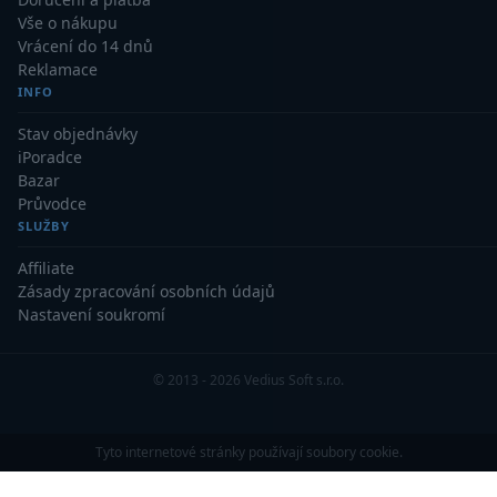
Vše o nákupu
Vrácení do 14 dnů
Reklamace
INFO
Stav objednávky
iPoradce
Bazar
Průvodce
SLUŽBY
Affiliate
Zásady zpracování osobních údajů
Nastavení soukromí
© 2013 - 2026 Vedius Soft s.r.o.
Tyto internetové stránky používají soubory cookie.