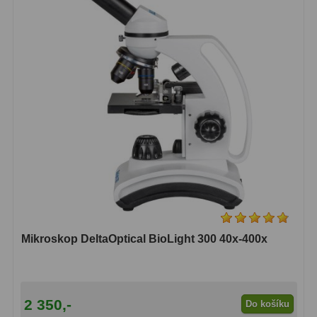
OIII
9
Hβ
6
SII
2
Planetární
2
Barevné
66
Barlow čočky
65
Barlow 2x
38
Barlow 3x
12
Mikroskop DeltaOptical BioLight 300 40x-400x
Barlow 4x
3
Barlow 5x
8
2 350,-
Do košíku
Převracecí
4