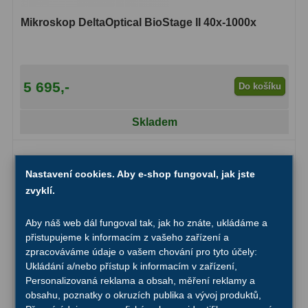
Mikroskop DeltaOptical BioStage II 40x-1000x
Primární zrcadla
9
Sekundární zrcadla
6
5 695,-
Adaptéry k okulárovým
Do košíku
výtahům
8
Skladem
Pozorovací dalekohledy
50
Kompaktní
3
Nastavení cookies. Aby e-shop fungoval, jak jste
zvyklí.
Turistické
9
Aby náš web dál fungoval tak, jak ho znáte, ukládáme a
Pro pozorování přírody a
přistupujeme k informacím z vašeho zařízení a
ornitologie
17
zpracováváme údaje o vašem chování pro tyto účely:
Ukládání a/nebo přístup k informacím v zařízení,
Monokuláry
20
Personalizovaná reklama a obsah, měření reklamy a
obsahu, poznatky o okruzích publika a vývoj produktů,
Dárkové
1