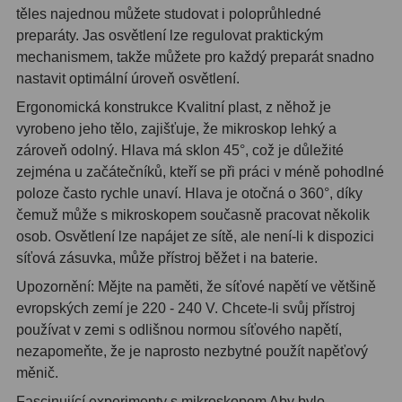
těles najednou můžete studovat i poloprůhledné
preparáty. Jas osvětlení lze regulovat praktickým
mechanismem, takže můžete pro každý preparát snadno
nastavit optimální úroveň osvětlení.
Ergonomická konstrukce Kvalitní plast, z něhož je
vyrobeno jeho tělo, zajišťuje, že mikroskop lehký a
zároveň odolný. Hlava má sklon 45°, což je důležité
zejména u začátečníků, kteří se při práci v méně pohodlné
poloze často rychle unaví. Hlava je otočná o 360°, díky
čemuž může s mikroskopem současně pracovat několik
osob. Osvětlení lze napájet ze sítě, ale není-li k dispozici
síťová zásuvka, může přístroj běžet i na baterie.
Upozornění: Mějte na paměti, že síťové napětí ve většině
evropských zemí je 220 - 240 V. Chcete-li svůj přístroj
používat v zemi s odlišnou normou síťového napětí,
nezapomeňte, že je naprosto nezbytné použít napěťový
měnič.
Fascinující experimenty s mikroskopem Aby bylo