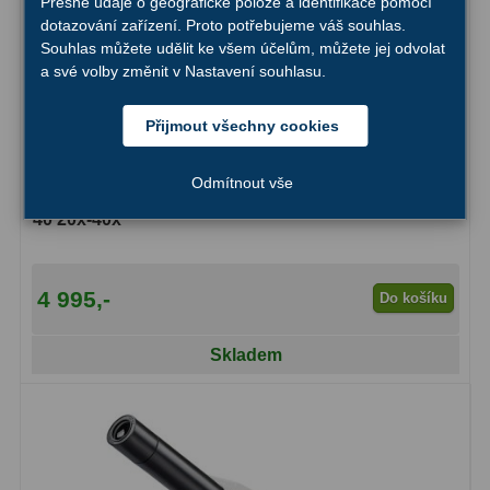
Přesné údaje o geografické poloze a identifikace pomocí
dotazování zařízení. Proto potřebujeme váš souhlas.
Binokulární dalekohledy
285
Souhlas můžete udělit ke všem účelům, můžete jej odvolat
a své volby změnit v Nastavení souhlasu.
Astronomické
44
Přijmout všechny cookies
Lovecké a turistické
114
Univerzální
38
Odmítnout vše
Mikroskop stereoskopický DeltaOptical Discovery
40 20x-40x
Kapesní
14
Dětské
7
4 995,-
Do košíku
Námořní
12
Skladem
Sportovní
54
Divadelní
2
Dálkoměry a Noční vidění
17