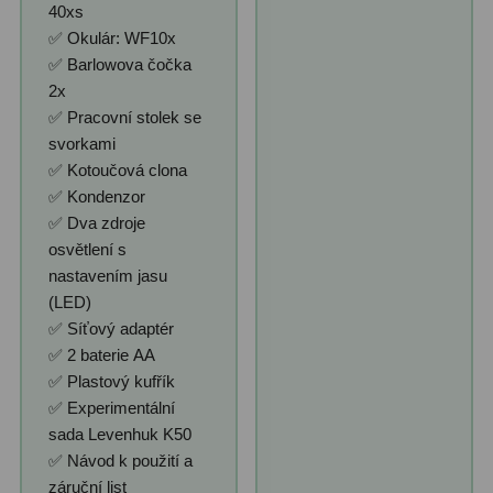
40xs
✅ Okulár: WF10x
✅ Barlowova čočka
2x
✅ Pracovní stolek se
svorkami
✅ Kotoučová clona
✅ Kondenzor
✅ Dva zdroje
osvětlení s
nastavením jasu
(LED)
✅ Síťový adaptér
✅ 2 baterie AA
✅ Plastový kufřík
✅ Experimentální
sada Levenhuk K50
✅ Návod k použití a
záruční list