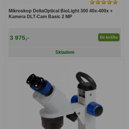
Ostatní
1
Mikroskop DeltaOptical BioLight 300 40x-400x +
Kamera DLT-Cam Basic 2 MP
Montáže
93
Azimutální AZ
5
3 975,-
Do košíku
Paralaktické EQ
19
Skladem
Fotografické montáže
5
Stativy a pilíře
3
Objímky
10
Motory a pohony
13
Upínací prvky
13
Závaží
3