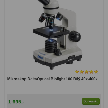
Dálkoměry
9
Noční vidění
8
Mikroskopy
76
Pro děti
5
Hobby
4
Školní a studentské
14
Laboratorní
33
Kapesní
10
Mikroskop DeltaOptical Biolight 100 Bílý 40x-400x
Digitální
10
Příslušenství mikroskopů
16
1 695,-
Do košíku