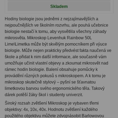
Kamery
3
Skladem
Preparáty
2
Hodiny biologie jsou jedněmi z nejzajímavějších a
Sklíčka
8
nejpoučnějších ve školním rozvrhu, ale pouhá učebnice
biologie nestačí k tomu, aby vysvětlila všechny záhady
Mikroskopicke sady
3
mikrosvěta. Mikroskop Levenhuk Rainbow 50L
Lime\Limetka může být skvělým pomocníkem při výuce
Meteostanice
52
biologie. Může nejen prakticky předvést fakta naučená ve
škole a přidat k nim další informace, ale současně vám
Domácí
21
umožňuje učinit vlastní objevy a zkoumat mikrosvět nad
rámec hodin biologie. Balení obsahuje pomůcky k
Pokročilé
5
provádění různých pokusů s mikroskopem. A k tomu je
Profesionální
9
mikroskop skutečně stylový – pyšní se šťavnatou
limetkovou barvou svého ergonomického těla. Takový
Čidla
2
dárek potěší žáky škol i studenty univerzit.
Široký rozsah zvětšení Mikroskop je vybaven třemi
Teploměry a vlhkoměry
15
objektivy: 4x, 10x, 40x. Hodnotu zvětšení každého
Foto stativy
10
použitého objektivu můžete zdvojnásobit Barlowovou