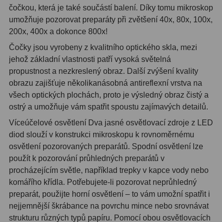
čočkou, která je také součástí balení. Díky tomu mikroskop
umožňuje pozorovat preparáty při zvětšení 40x, 80x, 100x,
Ostatní
179
200x, 400x a dokonce 800x!
Literatura
11
Čočky jsou vyrobeny z kvalitního optického skla, mezi
jehož základní vlastnosti patří vysoká světelná
Lupy
69
propustnost a nezkreslený obraz. Další zvýšení kvality
obrazu zajišťuje několikanásobná antireflexní vrstva na
Dárkové poukazy
29
všech optických plochách, proto je výsledný obraz čistý a
Kufry a tašky
64
ostrý a umožňuje vám spatřit spoustu zajímavých detailů.
Víceúčelové osvětlení Dva jasné osvětlovací zdroje z LED
Ostatní
6
diod slouží v konstrukci mikroskopu k rovnoměrnému
osvětlení pozorovaných preparátů. Spodní osvětlení lze
Bazar
11
použít k pozorování průhledných preparátů v
procházejícím světle, například trepky v kapce vody nebo
Dalekohledy
8
komářího křídla. Potřebujete-li pozorovat neprůhledný
Okuláry
1
preparát, použijte horní osvětlení – to vám umožní spatřit i
nejjemnější škrábance na povrchu mince nebo srovnávat
Ostatní
2
strukturu různých typů papíru. Pomocí obou osvětlovacích