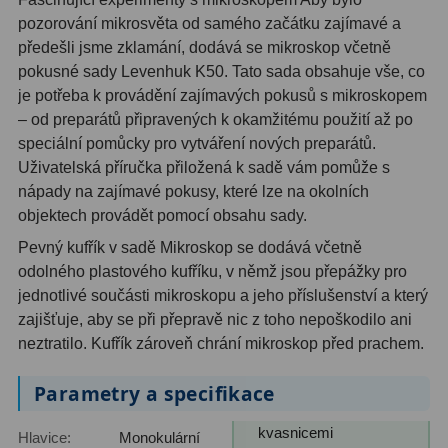
pozorování mikrosvěta od samého začátku zajímavé a
předešli jsme zklamání, dodává se mikroskop včetně
pokusné sady Levenhuk K50. Tato sada obsahuje vše, co
je potřeba k provádění zajímavých pokusů s mikroskopem
– od preparátů připravených k okamžitému použití až po
speciální pomůcky pro vytváření nových preparátů.
Uživatelská příručka přiložená k sadě vám pomůže s
nápady na zajímavé pokusy, které lze na okolních
objektech provádět pomocí obsahu sady.
Pevný kufřík v sadě Mikroskop se dodává včetně
odolného plastového kufříku, v němž jsou přepážky pro
jednotlivé součásti mikroskopu a jeho příslušenství a který
zajišťuje, aby se při přepravě nic z toho nepoškodilo ani
neztratilo. Kufřík zároveň chrání mikroskop před prachem.
Parametry a specifikace
kvasnicemi
Hlavice:
Monokulární