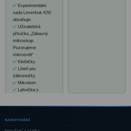
✅ Experimentální
sada Levenhuk K50
obsahuje:
✅ Uživatelská
příručka „Zábavný
mikroskop.
Pozorujeme
mikrosvět“
✅ Kleštičky
✅ Líheň pro
žábronožky
✅ Mikrotom
✅ Lahvička s
NAKUPOVÁNÍ
Doručení a platba