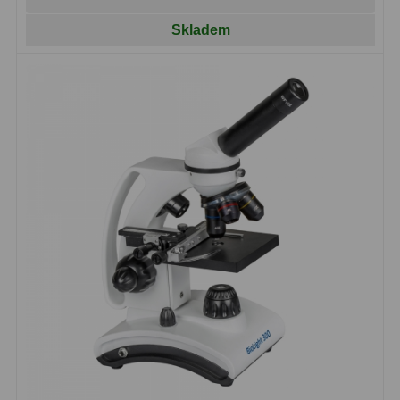
Skladem
Hledáčky
28
Optické hledáčky
15
Red Dot hledáčky
6
Sluneční hledáčky
3
Úchyty a držáky hledáčků
4
Příslušenství
54
Redukce 1,25" a 2"
17
Svítilny
5
Čištění
28
Binohlavy
3