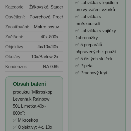
✅ Lahvička s lepidlem
Kategorie:
Žákovské, Studentské
pro vytváření vzorků
✅ Lahvička s
Osvětlení:
Povrchové, Procházející
mořskou solí
Zaostřování:
Makro posuv
✅ Lahvička s vajíčky
Zvětšení:
40x-800x
žábronožky
✅ 5 preparátů
Objektivy:
4x/10x/40x
připravených k použití
Okuláry:
10x/Barlow 2x
✅ 5 čistých sklíček
✅ Pipeta
Kondenzor:
NA 0.65
✅ Prachový kryt
Obsah balení
produktu "Mikroskop
Levenhuk Rainbow
50L Limetka 40x-
800x":
✅ Mikroskop
✅ Objektivy: 4x, 10x,