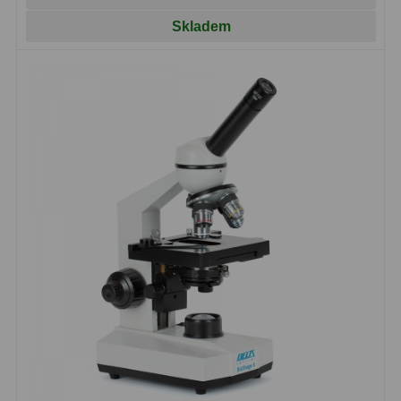
Filtry Clip
5
Skladem
Filtry CCD Hα, OIII
7
Filtrová kola a rámy
16
Rovnače a reduktory
13
Pointace
7
Zaostřovací masky
27
ADC, Tilting
14
Rotátory
34
Komponenty
78
Helical výtahy
11
Okulárové výtahy
44