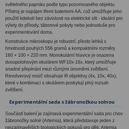
světelného paprsku podle typu pozorovaného objektu.
Přístroj je napájen třemi bateriemi AA, což umožňuje jeho
Hledáčky
28
použití kdekoli bez závislosti na elektrické síti - ideální pro
výlety do přírody, táborové pobyty nebo jednoduše pro
Optické hledáčky
15
experimentování doma.
Red Dot hledáčky
6
Konstrukce mikroskopu je robustní, přesto lehká s
hmotností pouhých 556 gramů a kompaktními rozměry
Sluneční hledáčky
3
160 × 100 × 220 mm. Monokulární hlavice je osazena
dvoupolohovým okulárem WF10x-16x, který umožňuje
Úchyty a držáky hledáčků
4
snadné přepínání mezi různými úrovněmi zvětšení.
Revolverový nosič obsahuje tři objektivy (4x, 10x, 40x),
Příslušenství
54
které v kombinaci s okulárem poskytují plný rozsah
Redukce 1,25" a 2"
17
zvětšení.
Experimentální sada s žábronožkou solnou
Svítilny
5
Čištění
28
Součástí balení je zajímavá experimentální sada pro chov
žábronožky solné (Artemia), která představuje jeden z
Binohlavy
3
nejzajímavějších biologických pokusů pro děti. Artemia