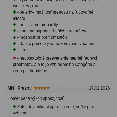
rýchlo zvyknú
Ostatní
179
- baterky- možnosť prenosu na ľubovoľné
miesto
Literatura
11
- pripravené preparáty
- sada na prípravu ďalších preparátov
Lupy
69
- možnosť pripojiť smartfón
- ďalšie pomôcky na pozorovanie v balení
Dárkové poukazy
29
- cena
Kufry a tašky
64
- nedostatočné presvetlenie nepriehľadných
predmetov, ale to je vzhľadom na kategóriu a
Ostatní
6
cenu pochopiteľné
Bazar
11
Miši
, Prešov
17.01.2026
Dalekohledy
8
Pomer cena výkon spokojnosť
Okuláry
1
Základný mikroskop na učenie, veľké plus
Ostatní
2
výbava