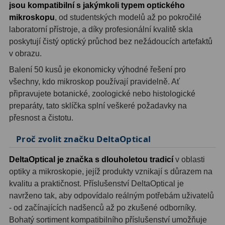
jsou kompatibilní s jakýmkoli typem optického
Ostatní
1
mikroskopu
, od studentských modelů až po pokročilé
laboratorní přístroje, a díky profesionální kvalitě skla
Montáže
93
poskytují čistý optický průchod bez nežádoucích artefaktů
v obrazu.
Azimutální AZ
5
Balení 50 kusů je ekonomicky výhodné řešení pro
všechny, kdo mikroskop používají pravidelně. Ať
Paralaktické EQ
19
připravujete botanické, zoologické nebo histologické
Fotografické montáže
5
preparáty, tato sklíčka splní veškeré požadavky na
přesnost a čistotu.
Stativy a pilíře
3
Proč zvolit značku DeltaOptical
Objímky
10
DeltaOptical je značka s dlouholetou tradicí
v oblasti
Motory a pohony
13
optiky a mikroskopie, jejíž produkty vznikají s důrazem na
kvalitu a praktičnost. Příslušenství DeltaOptical je
Upínací prvky
13
navrženo tak, aby odpovídalo reálným potřebám uživatelů
- od začínajících nadšenců až po zkušené odborníky.
Závaží
3
Bohatý sortiment kompatibilního příslušenství umožňuje