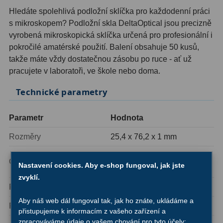
OIII
9
Hledáte spolehlivá podložní sklíčka pro každodenní práci
s mikroskopem? Podložní skla DeltaOptical jsou precizně
Hβ
6
vyrobená mikroskopická sklíčka určená pro profesionální i
pokročilé amatérské použití. Balení obsahuje 50 kusů,
SII
2
takže máte vždy dostatečnou zásobu po ruce - ať už
pracujete v laboratoři, ve škole nebo doma.
Planetární
2
Technické parametry
Barevné
66
Barlow čočky
65
Parametr
Hodnota
Rozměry
25,4 x 76,2 x 1 mm
Barlow 2x
38
Matovaný (pro snadné
Barlow 3x
12
Okraj
Nastavení cookies. Aby e-shop fungoval, jak jste
popisování)
zvyklí.
Barlow 4x
3
Rohy
Zabroušené
Aby náš web dál fungoval tak, jak ho znáte, ukládáme a
Barlow 5x
8
Počet kusů v balení
50 ks
přistupujeme k informacím z vašeho zařízení a
zpracováváme údaje o vašem chování pro tyto účely:
Převracecí
4