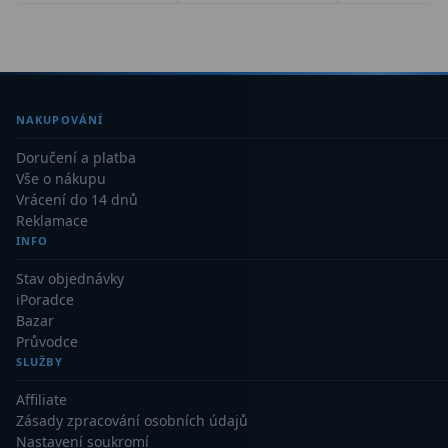
AstroFoto
306
Planetární kamery
19
Deep-Sky kamery
28
NAKUPOVÁNÍ
Guiding kamery
14
Doručení a platba
T-kroužky
16
Vše o nákupu
Vrácení do 14 dnů
Adaptéry projekční
11
Reklamace
INFO
Adaptéry T2
39
Stav objednávky
iPoradce
Adaptéry M48
33
Bazar
Průvodce
Filtry L-RGB
7
SLUŽBY
Filtry IR-Pass
6
Affiliate
Zásady zpracování osobních údajů
Filtry IR-Block
10
Nastavení soukromí