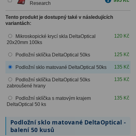
995 Kč
Research
ZOOM
12
Tento produkt je dostupný také v následujících
variantách:
ED a Flat Field
12
120 Kč
Mikroskopické krycí skla DeltaOptical
Měřící, s mřížkou
6
20x20mm 100ks
Ostatní
30
125 Kč
Podložní sklíčka DeltaOptical 50ks
Doplňky
1
135 Kč
Podložní sklo matované DeltaOptical 50ks
Filtry
183
135 Kč
Podložní sklíčka DeltaOptical 50ks
zabroušené hrany
Měsíční a Polarizační
23
135 Kč
Podložní sklíčka s matovým krajem
Sluneční
44
DeltaOptical 50 ks
CLS a UHC
18
Podložní sklo matované DeltaOptical -
balení 50 kusů
Širokopásmové
13