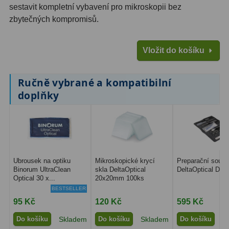
Ostatní
22
sestavit kompletní vybavení pro mikroskopii bez
zbytečných kompromisů.
Seřízení
22
Vložit do košíku
Laserové kolimátory
6
Optické kolimátory
11
Ručně vybrané a kompatibilní
doplňky
Umělé hvězdy
5
Zrcátka a hranoly
61
Diagonální zrcátka
36
Ubrousek na optiku
Mikroskopické krycí
Preparační soupr
Diagonální hranoly
7
Binorum UltraClean
skla DeltaOptical
DeltaOptical Dis
Optical 30 x...
20x20mm 100ks
Amici hranoly 45°
11
BESTSELLER
95 Kč
120 Kč
595 Kč
Amici hranoly 90°
7
Do košíku
Skladem
Do košíku
Skladem
Do košíku
S