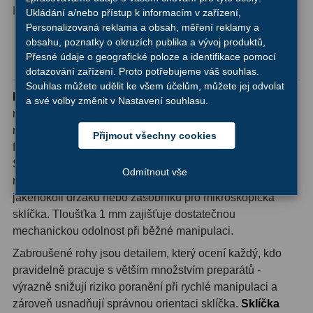
Všechny typy optických
Kompatibilita
Ukládání a/nebo přístup k informacím v zařízení,
mikroskopů
Personalizovaná reklama a obsah, měření reklamy a
Hledáčky
28
obsahu, poznatky o okruzích publika a vývoj produktů,
Proč ocení technicky zdatní uživatelé právě
Přesné údaje o geografické poloze a identifikace pomocí
Optické hledáčky
15
tato sklíčka
dotazování zařízení. Proto potřebujeme váš souhlas.
Souhlas můžete udělit ke všem účelům, můžete jej odvolat
Red Dot hledáčky
6
Podložní sklíčka DeltaOptical s matovaným okrajem
a své volby změnit v Nastavení souhlasu.
nabízejí praktickou výhodu při organizaci preparátů -
Sluneční hledáčky
3
matovaná plocha umožňuje přímý popis tužkou nebo
Přijmout všechny cookies
fixem přímo na sklíčko bez nutnosti používat nálepky.
Úchyty a držáky hledáčků
4
Standardní rozměr 25,4 x 76,2 mm (1″ x 3″) odpovídá
Odmítnout vše
mezinárodnímu standardu, takže sklíčka pasují do
Příslušenství
54
jakéhokoli držáku nebo zásobníku pro mikroskopická
sklíčka. Tloušťka 1 mm zajišťuje dostatečnou
Redukce 1,25" a 2"
17
mechanickou odolnost při běžné manipulaci.
Svítilny
5
Zabroušené rohy jsou detailem, který ocení každý, kdo
pravidelně pracuje s větším množstvím preparátů -
Čištění
28
výrazně snižují riziko poranění při rychlé manipulaci a
zároveň usnadňují správnou orientaci sklíčka.
Sklíčka
Binohlavy
3