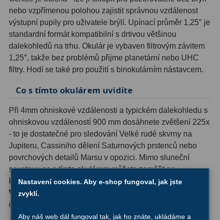
Ostatní
22
nebo vzpřímenou polohou zajistit správnou vzdálenost
výstupní pupily pro uživatele brýlí. Upínací průměr 1,25″ je
Seřízení
22
standardní formát kompatibilní s drtivou většinou
dalekohledů na trhu. Okulár je vybaven filtrovým závitem
Laserové kolimátory
6
1,25″, takže bez problémů přijme planetární nebo UHC
filtry. Hodí se také pro použití s binokulárním nástavcem.
Optické kolimátory
11
Co s tímto okulárem uvidíte
Umělé hvězdy
5
Při 4mm ohniskové vzdálenosti a typickém dalekohledu s
Zrcátka a hranoly
61
ohniskovou vzdáleností 900 mm dosáhnete zvětšení 225x
- to je dostatečné pro sledování Velké rudé skvrny na
Diagonální zrcátka
36
Jupiteru, Cassiniho dělení Saturnových prstenců nebo
Diagonální hranoly
7
povrchových detailů Marsu v opozici. Mimo sluneční
soustavu se s tímto okulárem můžete zaměřit na
Amici hranoly 45°
11
kompaktní kulové hvězdokupy nebo těsné dvojhvězdy.
Nastavení cookies. Aby e-shop fungoval, jak jste
Vysoké zvětšení pro pozorování planet
je přesně to, k
zvyklí.
Amici hranoly 90°
7
čemu byl tento okulár navržen.
Aby náš web dál fungoval tak, jak ho znáte, ukládáme a