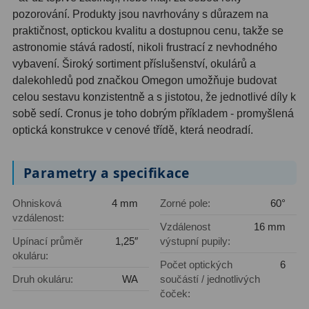
pozorování. Produkty jsou navrhovány s důrazem na
Primární zrcadla
9
praktičnost, optickou kvalitu a dostupnou cenu, takže se
astronomie stává radostí, nikoli frustrací z nevhodného
Sekundární zrcadla
6
vybavení. Široký sortiment příslušenství, okulárů a
dalekohledů pod značkou Omegon umožňuje budovat
Adaptéry k okulárovým
celou sestavu konzistentně a s jistotou, že jednotlivé díly k
výtahům
8
sobě sedí. Cronus je toho dobrým příkladem - promyšlená
optická konstrukce v cenové třídě, která neodradí.
Pozorovací dalekohledy
50
Kompaktní
3
Parametry a specifikace
Turistické
9
Ohnisková
4 mm
Zorné pole:
60°
vzdálenost:
Pro pozorování přírody a
Vzdálenost
16 mm
Upínací průměr
1,25″
výstupní pupily:
ornitologie
17
okuláru:
Počet optických
6
Monokuláry
20
Druh okuláru:
WA
součástí / jednotlivých
čoček:
Dárkové
1