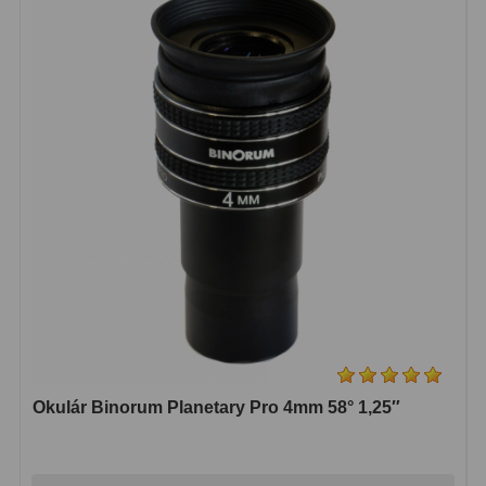
Kamery
3
Preparáty
2
Sklíčka
8
Mikroskopicke sady
3
Meteostanice
52
Domácí
21
Pokročilé
5
Profesionální
9
Čidla
2
Okulár Binorum Planetary Pro 4mm 58° 1,25″
Teploměry a vlhkoměry
15
Foto stativy
10