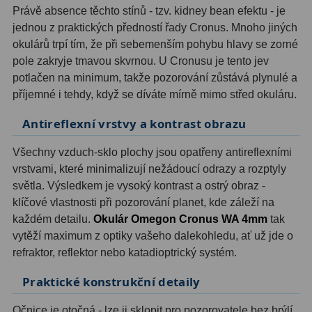
Právě absence těchto stínů - tzv. kidney bean efektu - je
Ostatní
1
jednou z praktických předností řady Cronus. Mnoho jiných
okulárů trpí tím, že při sebemenším pohybu hlavy se zorné
Montáže
93
pole zakryje tmavou skvrnou. U Cronusu je tento jev
potlačen na minimum, takže pozorování zůstává plynulé a
Azimutální AZ
5
příjemné i tehdy, když se díváte mírně mimo střed okuláru.
Paralaktické EQ
19
Antireflexní vrstvy a kontrast obrazu
Fotografické montáže
5
Všechny vzduch-sklo plochy jsou opatřeny antireflexními
vrstvami, které minimalizují nežádoucí odrazy a rozptyly
Stativy a pilíře
3
světla. Výsledkem je vysoký kontrast a ostrý obraz -
Objímky
10
klíčové vlastnosti při pozorování planet, kde záleží na
každém detailu.
Okulár Omegon Cronus WA 4mm
tak
Motory a pohony
13
vytěží maximum z optiky vašeho dalekohledu, ať už jde o
refraktor, reflektor nebo katadioptrický systém.
Upínací prvky
13
Praktické konstrukční detaily
Závaží
3
Očnice je otočná - lze ji sklopit pro pozorovatele bez brýlí