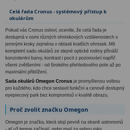
Filtry Clip
5
Celá řada Cronus - systémový přístup k
okulárům
Filtry CCD Hα, OIII
7
Pokud vás Cronus osloví, oceníte, že celá řada je
Filtrová kola a rámy
16
dostupná v osmi různých ohniskových vzdálenostech s
Rovnače a reduktory
13
jemnými kroky zejména v oblasti kratších ohnisek. Mít
kompletní sadu okulárů ze stejné optické rodiny přináší
Pointace
7
konzistentní barvy, kontrast i pocit z pozorování napříč
všemi zvětšeními - od širokého přehledového pole až po
Zaostřovací masky
27
maximální přiblížení.
ADC, Tilting
14
Sada okulárů Omegon Cronus
je promyšlenou volbou
pro každého, kdo chce sestavit funkční a cenově dostupný
Rotátory
34
eyepiecový park bez kompromisů v kvalitě obrazu.
Komponenty
78
Proč zvolit značku Omegon
Helical výtahy
11
Omegon je značka, která stojí pevně na straně astronomů
- ať už teprve začínají, nebo mají za sebou roky
Okulárové výtahy
44