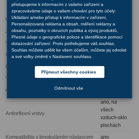
AstroFoto
306
Technické parametry
přistupujeme k informacím z vašeho zařízení a
zpracováváme údaje o vašem chování pro tyto účely:
Planetární kamery
19
Ukládání a/nebo přístup k informacím v zařízení,
Ohnisková vzdálenost
4 mm
Personalizovaná reklama a obsah, měření reklamy a
Deep-Sky kamery
28
obsahu, poznatky o okruzích publika a vývoj produktů,
Zorné pole
60°
Přesné údaje o geografické poloze a identifikace pomocí
Guiding kamery
14
Vzdálenost výstupní pupily
16 mm
dotazování zařízení. Proto potřebujeme váš souhlas.
Souhlas můžete udělit ke všem účelům, můžete jej odvolat
T-kroužky
16
Upínací průměr
1,25″
a své volby změnit v Nastavení souhlasu.
Filtrový závit
1,25″
Adaptéry projekční
11
Přijmout všechny cookies
Vhodný pro brýlaře
ano
Adaptéry T2
39
Odmítnout vše
Otočná očnice
ano
Adaptéry M48
33
ano, na
Filtry L-RGB
7
všech
Antireflexní vrstvy
vzduch-sklo
Filtry IR-Pass
6
plochách
Filtry IR-Block
10
Kompatibilita s binokulárním nástavcem
ano