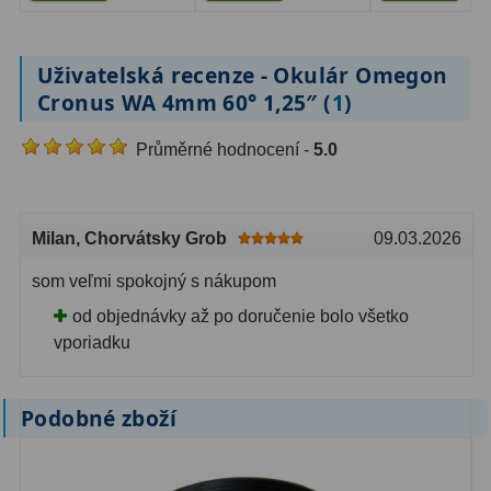
Dálkoměry
9
Noční vidění
8
Uživatelská recenze - Okulár Omegon
Cronus WA 4mm 60° 1,25″ (
1
)
Mikroskopy
76
Průměrné hodnocení -
5.0
Pro děti
5
Hobby
4
Milan
, Chorvátsky Grob
09.03.2026
Školní a studentské
14
som veľmi spokojný s nákupom
Laboratorní
33
od objednávky až po doručenie bolo všetko
vporiadku
Kapesní
10
Digitální
10
Podobné zboží
Příslušenství mikroskopů
16