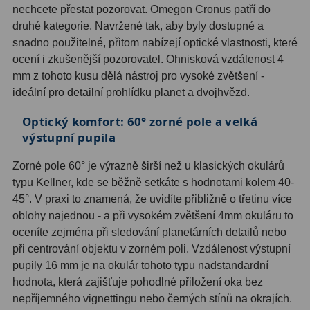
nechcete přestat pozorovat. Omegon Cronus patří do
druhé kategorie. Navržené tak, aby byly dostupné a
Hledáčky
28
snadno použitelné, přitom nabízejí optické vlastnosti, které
ocení i zkušenější pozorovatel. Ohnisková vzdálenost 4
Optické hledáčky
15
mm z tohoto kusu dělá nástroj pro vysoké zvětšení -
ideální pro detailní prohlídku planet a dvojhvězd.
Red Dot hledáčky
6
Optický komfort: 60° zorné pole a velká
Sluneční hledáčky
3
výstupní pupila
Úchyty a držáky hledáčků
4
Zorné pole 60° je výrazně širší než u klasických okulárů
typu Kellner, kde se běžně setkáte s hodnotami kolem 40-
Příslušenství
54
45°. V praxi to znamená, že uvidíte přibližně o třetinu více
Redukce 1,25" a 2"
17
oblohy najednou - a při vysokém zvětšení 4mm okuláru to
oceníte zejména při sledování planetárních detailů nebo
Svítilny
5
při centrování objektu v zorném poli. Vzdálenost výstupní
pupily 16 mm je na okulár tohoto typu nadstandardní
Čištění
28
hodnota, která zajišťuje pohodlné přiložení oka bez
nepříjemného vignettingu nebo černých stínů na okrajích.
Binohlavy
3