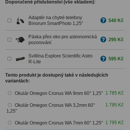
Doporučené příslušenství (vše skladem):
ZOOM
12
Adaptér na chytré telefony
540 Kč
Binorum SmartPhoto 1,25″
ED a Flat Field
12
Měřící, s mřížkou
6
Páska přes oko pro astronomická
295 Kč
pozorování
Ostatní
30
Svítilna Explore Scientific Astro
595 Kč
Doplňky
1
R-Lite
Filtry
183
Tento produkt je dostupný také v následujících
variantách:
Měsíční a Polarizační
23
1 785 Kč
Okulár Omegon Cronus WA 9mm 60° 1,25″
Sluneční
44
1 795 Kč
Okulár Omegon Cronus WA 3,2mm 60°
1,25″
CLS a UHC
18
1 795 Kč
Okulár Omegon Cronus WA 7mm 60° 1,25″
Širokopásmové
13