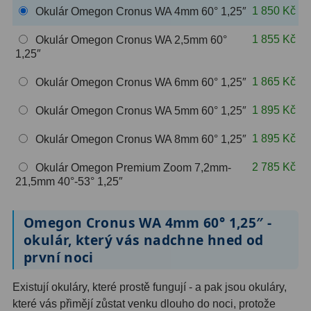
1 850 Kč
Okulár Omegon Cronus WA 4mm 60° 1,25″
OIII
9
1 855 Kč
Okulár Omegon Cronus WA 2,5mm 60°
Hβ
6
1,25″
SII
2
1 865 Kč
Okulár Omegon Cronus WA 6mm 60° 1,25″
Planetární
2
1 895 Kč
Okulár Omegon Cronus WA 5mm 60° 1,25″
Barevné
66
1 895 Kč
Okulár Omegon Cronus WA 8mm 60° 1,25″
Barlow čočky
65
2 785 Kč
Okulár Omegon Premium Zoom 7,2mm-
21,5mm 40°-53° 1,25″
Barlow 2x
38
Omegon Cronus WA 4mm 60° 1,25″ -
Barlow 3x
12
okulár, který vás nadchne hned od
Barlow 4x
3
první noci
Barlow 5x
8
Existují okuláry, které prostě fungují - a pak jsou okuláry,
které vás přimějí zůstat venku dlouho do noci, protože
Převracecí
4