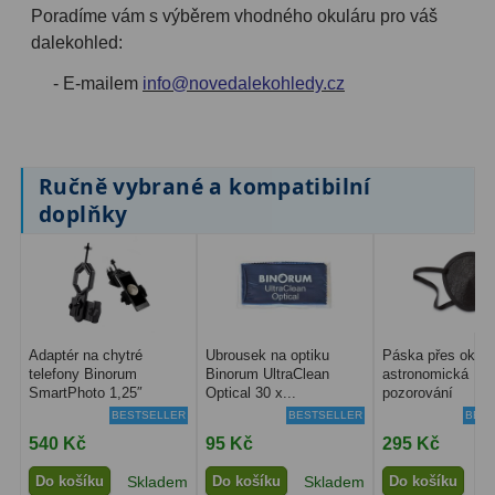
Poradíme vám s výběrem vhodného okuláru pro váš
Binokulární dalekohledy
285
dalekohled:
- E-mailem
info@novedalekohledy.cz
Astronomické
44
Lovecké a turistické
114
Ručně vybrané a kompatibilní
Univerzální
38
doplňky
Kapesní
14
Dětské
7
Námořní
12
Adaptér na chytré
Ubrousek na optiku
Páska přes oko p
Sportovní
54
telefony Binorum
Binorum UltraClean
astronomická
SmartPhoto 1,25″
Optical 30 x...
pozorování
Divadelní
2
BESTSELLER
BESTSELLER
BEST
540 Kč
95 Kč
295 Kč
Dálkoměry a Noční vidění
17
Do košíku
Skladem
Do košíku
Skladem
Do košíku
S