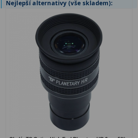
Nejlepší alternativy (vše skladem):
ZOOM
12
ED a Flat Field
12
Měřící, s mřížkou
6
Ostatní
30
Doplňky
1
Filtry
181
Měsíční a Polarizační
23
Sluneční
42
CLS a UHC
18
Širokopásmové
13