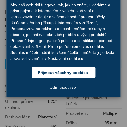
Ostatní
22
Aby náš web dál fungoval tak, jak ho znáte, ukládáme a
přistupujeme k informacím z vašeho zařízení a
Elegantní okulár, konstruovaný s ohledem na planetární
Seřízení
22
zpracováváme údaje o vašem chování pro tyto účely:
pozorování s důrazem na čistotu a kresbu obrazu s
Ukládání a/nebo přístup k informacím v zařízení,
upínacím průměrem 1,25″ a ohniskovou vzdáleností 9mm.
Personalizovaná reklama a obsah, měření reklamy a
Laserové kolimátory
6
Vzdálenost výstupní pupily 20mm, konstrukce 7 členů ve
obsahu, poznatky o okruzích publika a vývoj produktů,
4 skupinách, zorné pole 55°, antireflexní úprava MC.
Přesné údaje o geografické poloze a identifikace pomocí
Optické kolimátory
11
Sklopná gumová očnice.
dotazování zařízení. Proto potřebujeme váš souhlas.
Souhlas můžete udělit ke všem účelům, můžete jej odvolat
Umělé hvězdy
5
a své volby změnit v Nastavení souhlasu.
Parametry a specifikace
Zrcátka a hranoly
61
Přijmout všechny cookies
Typ okuláru:
Ostatní
Vzdálenost
20 mm
Diagonální zrcátka
36
výstupní pupily:
Ohnisková
9 mm
Odmítnout vše
Diagonální hranoly
7
vzdálenost:
Počet optických
4/7
součástí / jednotlivých
Upínací průměr
1,25″
Amici hranoly 45°
11
čoček:
okuláru:
Prosvětlení:
Multiple
Amici hranoly 90°
7
Druh okuláru:
Planetární
Délka:
95 mm
Zorné pole:
55°