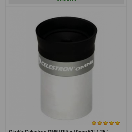
Binokulární dalekohledy
285
Astronomické
44
Lovecké a turistické
114
Univerzální
38
Kapesní
14
Dětské
7
Námořní
12
Sportovní
54
Divadelní
2
Dálkoměry a Noční vidění
17
Okulár Celestron OMNI Plössl 9mm 52° 1,25″