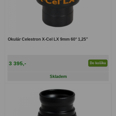
Hledáčky
28
Optické hledáčky
15
Red Dot hledáčky
6
Okulár Celestron X-Cel LX 9mm 60° 1,25″
Sluneční hledáčky
3
Úchyty a držáky hledáčků
4
3 395,-
Do košíku
Příslušenství
54
Skladem
Redukce 1,25" a 2"
17
Svítilny
5
Čištění
28
Binohlavy
3