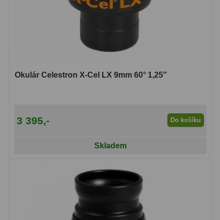
Filtry Clip
5
Filtry CCD Hα, OIII
7
Filtrová kola a rámy
16
Rovnače a reduktory
13
Okulár Celestron X-Cel LX 9mm 60° 1,25″
Pointace
7
Zaostřovací masky
27
3 395,-
Do košíku
ADC, Tilting
14
Skladem
Rotátory
34
Komponenty
78
Helical výtahy
11
Okulárové výtahy
44