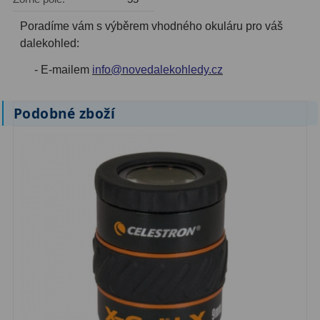
AstroFoto
306
Poradíme vám s výběrem vhodného okuláru pro váš
Planetární kamery
19
dalekohled:
Deep-Sky kamery
28
- E-mailem
info@novedalekohledy.cz
Guiding kamery
14
Podobné zboží
T-kroužky
16
Adaptéry projekční
11
Adaptéry T2
39
Adaptéry M48
33
Filtry L-RGB
7
Filtry IR-Pass
6
Filtry IR-Block
10