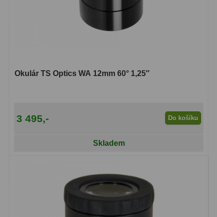
Hledáčky
28
Optické hledáčky
15
Red Dot hledáčky
6
Okulár TS Optics WA 12mm 60° 1,25″
Sluneční hledáčky
3
Úchyty a držáky hledáčků
4
3 495,-
Do košíku
Příslušenství
54
Skladem
Redukce 1,25" a 2"
17
Svítilny
5
Čištění
28
Binohlavy
3