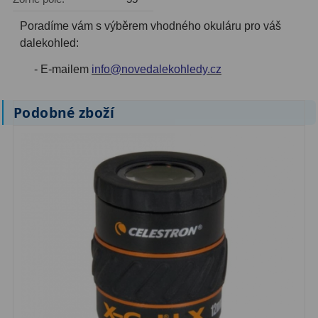
AstroFoto
306
Poradíme vám s výběrem vhodného okuláru pro váš
Planetární kamery
19
dalekohled:
Deep-Sky kamery
28
- E-mailem
info@novedalekohledy.cz
Guiding kamery
14
Podobné zboží
T-kroužky
16
Adaptéry projekční
11
Adaptéry T2
39
Adaptéry M48
33
Filtry L-RGB
7
Filtry IR-Pass
6
Filtry IR-Block
10