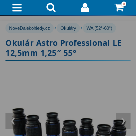
0
Přihlášení
Akce!
›
›
NoveDalekohledy.cz
Okuláry
WA (52°-60°)
Affiliate
Hvězdářské dalekohledy
222
Okulár Astro Professional LE
12,5mm 1,25″ 55°
Průvodce
Pro začátečníky
67
Pro děti
30
Doručení
A
Čočkové
60
Platba
Zrcadlové
65
Vše
O
Katadioptrické
7
Nákupu
ED / Apochromáty
33
❮
❯
Vrácení
Ritchey-Chrétien
13
Do