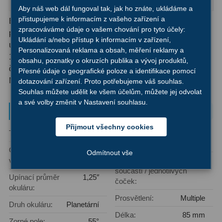
Ostatní
22
Aby náš web dál fungoval tak, jak ho znáte, ukládáme a
přistupujeme k informacím z vašeho zařízení a
Elegantní okulár, konstruovaný s ohledem na planetární
Seřízení
22
zpracováváme údaje o vašem chování pro tyto účely:
pozorování s důrazem na čistotu a kresbu obrazu s
Ukládání a/nebo přístup k informacím v zařízení,
upínacím průměrem 1,25″ a ohniskovou vzdáleností
Personalizovaná reklama a obsah, měření reklamy a
Laserové kolimátory
6
12.5mm. Vzdálenost výstupní pupily 20mm, konstrukce 7
obsahu, poznatky o okruzích publika a vývoj produktů,
členů ve 4 skupinách, zorné pole 55°, antireflexní úprava
Přesné údaje o geografické poloze a identifikace pomocí
Optické kolimátory
11
MC. Sklopná gumová očnice.
dotazování zařízení. Proto potřebujeme váš souhlas.
Souhlas můžete udělit ke všem účelům, můžete jej odvolat
Umělé hvězdy
5
a své volby změnit v Nastavení souhlasu.
Parametry a specifikace
Zrcátka a hranoly
61
Přijmout všechny cookies
Typ okuláru:
Ostatní
Vzdálenost
20 mm
Diagonální zrcátka
36
výstupní pupily:
Ohnisková
12,5 mm
Odmítnout vše
Diagonální hranoly
7
vzdálenost:
Počet optických
4/7
součástí / jednotlivých
Upínací průměr
1,25″
Amici hranoly 45°
11
čoček:
okuláru:
Prosvětlení:
Multiple
Amici hranoly 90°
7
Druh okuláru:
Planetární
Délka:
85 mm
Zorné pole:
55°