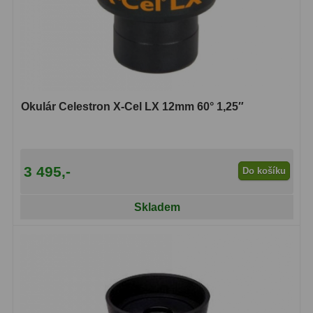
Filtry Clip
5
Filtry CCD Hα, OIII
7
Filtrová kola a rámy
16
Rovnače a reduktory
13
Okulár Celestron X-Cel LX 12mm 60° 1,25″
Pointace
7
Zaostřovací masky
27
3 495,-
Do košíku
ADC, Tilting
14
Skladem
Rotátory
34
Komponenty
78
Helical výtahy
11
Okulárové výtahy
44