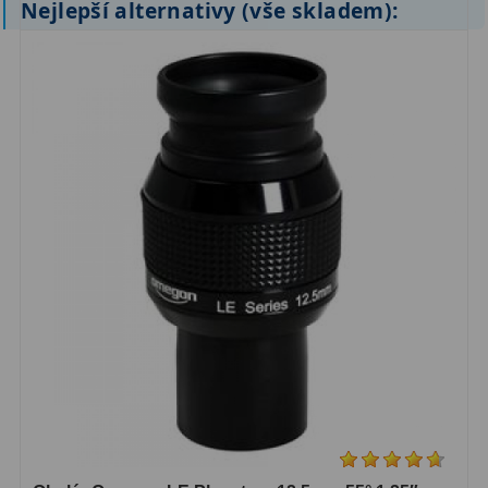
Nejlepší alternativy (vše skladem):
ZOOM
12
ED a Flat Field
12
Měřící, s mřížkou
6
Ostatní
30
Doplňky
1
Filtry
183
Měsíční a Polarizační
23
Sluneční
44
CLS a UHC
18
Širokopásmové
13