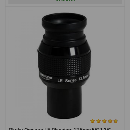
Binokulární dalekohledy
285
Astronomické
44
Lovecké a turistické
114
Univerzální
38
Kapesní
14
Dětské
7
Námořní
12
Sportovní
54
Divadelní
2
Dálkoměry a Noční vidění
17
Okulár Omegon LE Planetary 12,5mm 55° 1,25″