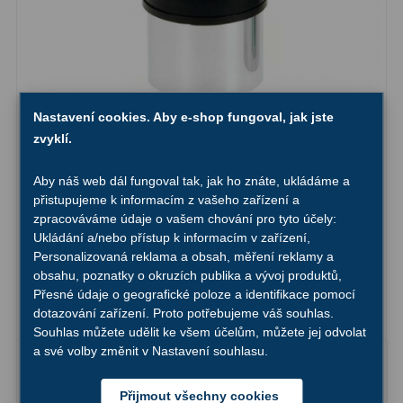
Hledáčky
28
Optické hledáčky
15
Nastavení cookies. Aby e-shop fungoval, jak jste
Red Dot hledáčky
6
zvyklí.
Sluneční hledáčky
3
Aby náš web dál fungoval tak, jak ho znáte, ukládáme a
Okulár TS Optics Super Reversed Kellner 3,6mm
Úchyty a držáky hledáčků
4
přistupujeme k informacím z vašeho zařízení a
45° 1,25″
zpracováváme údaje o vašem chování pro tyto účely:
Příslušenství
54
Ukládání a/nebo přístup k informacím v zařízení,
Personalizovaná reklama a obsah, měření reklamy a
895,-
Do košíku
obsahu, poznatky o okruzích publika a vývoj produktů,
Redukce 1,25" a 2"
17
Přesné údaje o geografické poloze a identifikace pomocí
dotazování zařízení. Proto potřebujeme váš souhlas.
Svítilny
5
Skladem
Souhlas můžete udělit ke všem účelům, můžete jej odvolat
a své volby změnit v Nastavení souhlasu.
Čištění
28
Binohlavy
3
Přijmout všechny cookies