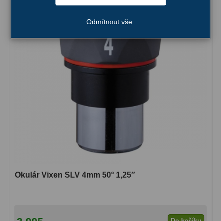
Ostatní
1
Odmítnout vše
Montáže
93
Azimutální AZ
5
Paralaktické EQ
19
Fotografické montáže
5
Stativy a pilíře
3
Objímky
10
Motory a pohony
13
Okulár Vixen SLV 4mm 50° 1,25″
Upínací prvky
13
Závaží
3
Do košíku