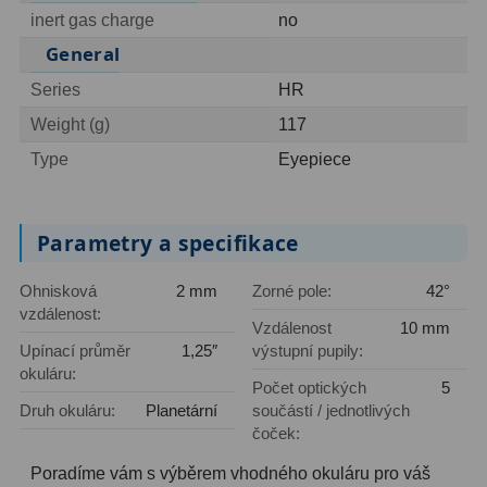
AstroFoto
306
inert gas charge
no
General
Planetární kamery
19
Series
HR
Deep-Sky kamery
28
Weight (g)
117
Guiding kamery
14
Type
Eyepiece
T-kroužky
16
Adaptéry projekční
11
Parametry a specifikace
Adaptéry T2
39
Ohnisková
2 mm
Zorné pole:
42°
vzdálenost:
Adaptéry M48
33
Vzdálenost
10 mm
Upínací průměr
1,25″
výstupní pupily:
Filtry L-RGB
7
okuláru:
Počet optických
5
Druh okuláru:
Planetární
součástí / jednotlivých
Filtry IR-Pass
6
čoček:
Filtry IR-Block
10
Poradíme vám s výběrem vhodného okuláru pro váš