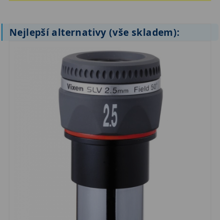
ZOOM
12
Nejlepší alternativy (vše skladem):
ED a Flat Field
12
Měřící, s mřížkou
6
Ostatní
30
Doplňky
1
Filtry
183
Měsíční a Polarizační
23
Sluneční
44
CLS a UHC
18
Širokopásmové
13