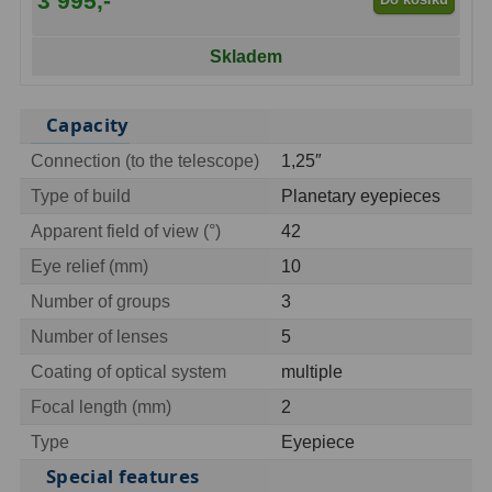
3 995,-
Ostatní
22
Skladem
Seřízení
22
Laserové kolimátory
6
Capacity
Optické kolimátory
11
Connection (to the telescope)
1,25″
Type of build
Planetary eyepieces
Umělé hvězdy
5
Apparent field of view (°)
42
Zrcátka a hranoly
61
Eye relief (mm)
10
Number of groups
3
Diagonální zrcátka
36
Number of lenses
5
Diagonální hranoly
7
Coating of optical system
multiple
Amici hranoly 45°
11
Focal length (mm)
2
Type
Eyepiece
Amici hranoly 90°
7
Special features