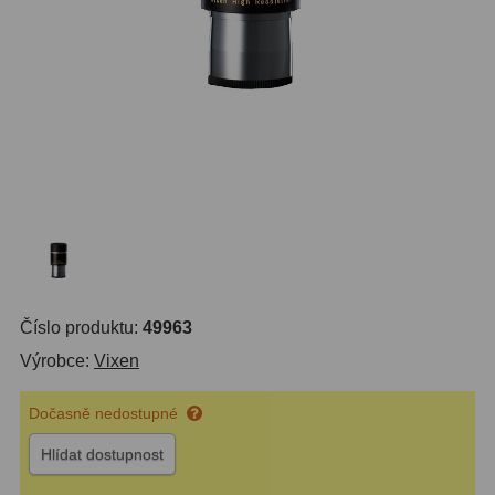
14
OTA - pouze optika
43
Dnů
Sluneční
1
Reklamace
Do 3000 Kč
24
Stav
Do 6000 Kč
37
Objednávky
Do 10000 Kč
41
IPoradce
Okuláry
390
Bazar
Plössl a Super Plössl
120
Číslo produktu:
49963
Kontakty
WA (52°-60°)
64
Výrobce:
Vixen
SWA (62°-78°)
101
Dočasně nedostupné
UWA (80°-98°)
27
Hlídat dostupnost
XWA (100°-120°)
17