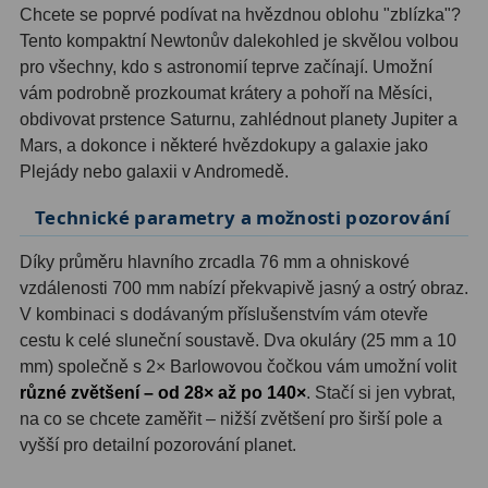
Kamery
3
Chcete se poprvé podívat na hvězdnou oblohu "zblízka"?
Tento kompaktní Newtonův dalekohled je skvělou volbou
Preparáty
2
pro všechny, kdo s astronomií teprve začínají. Umožní
vám podrobně prozkoumat krátery a pohoří na Měsíci,
Sklíčka
8
obdivovat prstence Saturnu, zahlédnout planety Jupiter a
Mikroskopicke sady
3
Mars, a dokonce i některé hvězdokupy a galaxie jako
Plejády nebo galaxii v Andromedě.
Meteostanice
52
Technické parametry a možnosti pozorování
Domácí
21
Díky průměru hlavního zrcadla 76 mm a ohniskové
vzdálenosti 700 mm nabízí překvapivě jasný a ostrý obraz.
Pokročilé
5
V kombinaci s dodávaným příslušenstvím vám otevře
Profesionální
9
cestu k celé sluneční soustavě. Dva okuláry (25 mm a 10
mm) společně s 2× Barlowovou čočkou vám umožní volit
Čidla
2
různé zvětšení – od 28× až po 140×
. Stačí si jen vybrat,
na co se chcete zaměřit – nižší zvětšení pro širší pole a
Teploměry a vlhkoměry
15
vyšší pro detailní pozorování planet.
Foto stativy
10