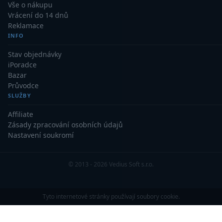
Vše o nákupu
Vrácení do 14 dnů
Reklamace
INFO
Stav objednávky
iPoradce
Bazar
Průvodce
SLUŽBY
Affiliate
Zásady zpracování osobních údajů
Nastavení soukromí
© 2013 - 2026 Vedius Soft s.r.o.
Tyto internetové stránky používají soubory cookie.