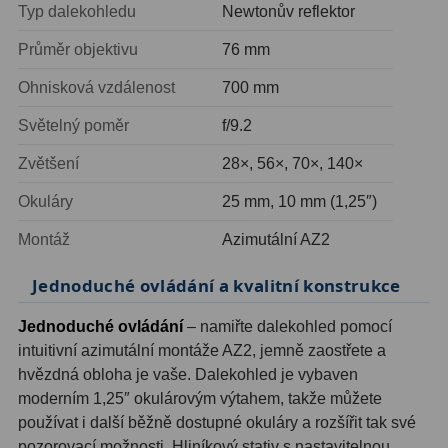
Typ dalekohledu
Newtonův reflektor
Ostatní
179
Průměr objektivu
76 mm
Literatura
11
Ohnisková vzdálenost
700 mm
Světelný poměr
f/9.2
Lupy
69
Zvětšení
28×, 56×, 70×, 140×
Dárkové poukazy
29
Okuláry
25 mm, 10 mm (1,25″)
Kufry a tašky
64
Montáž
Azimutální AZ2
Ostatní
6
Jednoduché ovládání a kvalitní konstrukce
Bazar
11
Jednoduché ovládání
– namiřte dalekohled pomocí
Dalekohledy
8
intuitivní azimutální montáže AZ2, jemně zaostřete a
hvězdná obloha je vaše. Dalekohled je vybaven
Okuláry
1
moderním 1,25″ okulárovým výtahem, takže můžete
používat i další běžně dostupné okuláry a rozšířit tak své
Ostatní
2
pozorovací možnosti. Hliníkový stativ s nastavitelnou