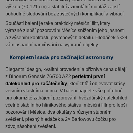
výškou (70-121 cm) a stabilní azimutální montáž zajistí
pohodlné sledování bez zbytečných komplikací a vibrací.
Součástí balení je také praktický měsíční filtr, který
výrazně zlepší pozorování Měsíce snížením jeho jasnosti
a zvýšením kontrastu povrchových detailů. Hledáček 5×24
vám usnadní namiřování na vybrané objekty.
Kompletní sada pro začínající astronomy
Elegantní design, kvalitní provedení a příznivá cena dělají
z Binorum Genesis 76/700 AZ2
perfektní první
dalekohled pro začátečníky
, kteří chtějí objevovat krásy
vesmíru vlastníma očima. V balení najdete vše potřebné
pro okamžité zahájení pozorování: hvězdářský dalekohled
včetně stabilního hliníkového stativu, měsíční filtr pro lepší
pozorování Měsíce, dva okuláry s různým stupněm
zvětšení, přesný hledáček a 2× Barlowovu čočku pro
zdvojnásobení zvětšení.