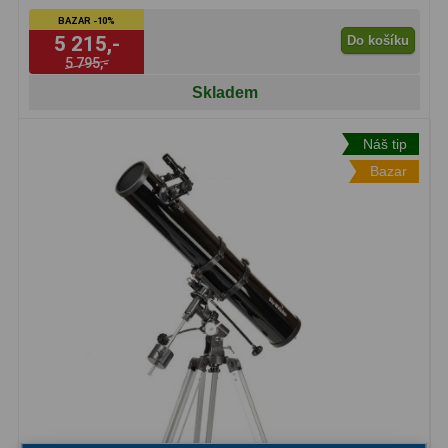
BAZAR -10%
Binokulární dalekohledy
285
5 215,-
Do košíku
5 795,-
Astronomické
44
Skladem
Lovecké a turistické
114
Náš tip
Univerzální
38
Bazar
Kapesní
14
Dětské
7
Námořní
12
Sportovní
54
Divadelní
2
Dálkoměry a Noční vidění
17