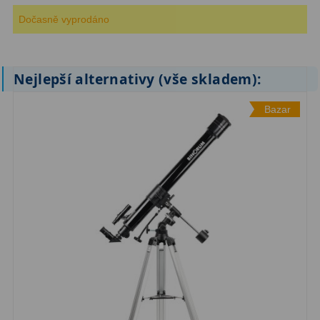
Dočasně vyprodáno
ZOOM
12
ED a Flat Field
12
Nejlepší alternativy (vše skladem):
Měřící, s mřížkou
6
Bazar
Ostatní
30
Doplňky
1
Filtry
181
Měsíční a Polarizační
23
Sluneční
42
CLS a UHC
18
Širokopásmové
13