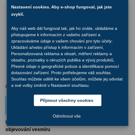
Dálkoměry
9
Nastavení cookies. Aby e-shop fungoval, jak jste
zvyklí.
Noční vidění
8
Aby náš web dál fungoval tak, jak ho znáte, ukládáme a
BAZAR - Hvězdářský dalekohled Sky-Watcher N
Mikroskopy
76
přistupujeme k informacím z vašeho zařízení a
114/900 EQ2
zpracováváme údaje o vašem chování pro tyto účely:
Pro děti
5
Ukládání a/nebo přístup k informacím v zařízení,
BAZAR -10%
Personalizovaná reklama a obsah, měření reklamy a
5 125,-
Do košíku
Hobby
4
obsahu, poznatky o okruzích publika a vývoj produktů,
5 695,-
Přesné údaje o geografické poloze a identifikace pomocí
Školní a studentské
14
Skladem
dotazování zařízení. Proto potřebujeme váš souhlas.
Souhlas můžete udělit ke všem účelům, můžete jej odvolat
Laboratorní
33
a své volby změnit v Nastavení souhlasu.
ROZBALENO, proto sleva.
Kapesní
10
Hvězdářský dalekohled Binorum
Přijmout všechny cookies
Genesis 76/700 AZ2 + Měsíční filtr
Digitální
10
Odmítnout vše
Binorum Genesis 76/700 AZ2 – ideální první krok k
Příslušenství mikroskopů
16
objevování vesmíru